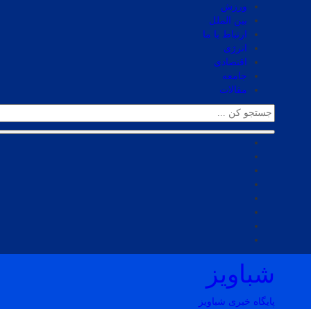
ورزش
بین الملل
ارتباط با ما
انرژی
اقتصادی
جامعه
مقالات
شباویز
پایگاه خبری شباویز