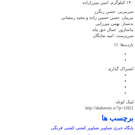
۱۳۰ کیلوگرم: امین میرزازاده
سرمربی: حسن رنگرز
مربیان: حسن حسین زاده و مجید رمضانی
بدنساز: بهمن میرزایی
ماساژور: جمال حق پناه
سرپرست: امید شایگان
بازدیدها: 11
اشتراک گذاری :
لینک کوتاه :
http://shabaveiz.ir/?p=11821
برچسب ها
پایگاه خبری شباویز
شباویز
کشتی
کشتی فرنگی