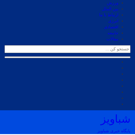
ورزش
بین الملل
ارتباط با ما
انرژی
اقتصادی
جامعه
مقالات
شباویز
پایگاه خبری شباویز