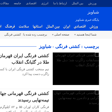
ورزش
بین الملل
ارتباط با ما
انرژی
اقتصادی
جامعه
مقالات
شباویز
پایگاه خبری شباویز
ورزش
اقتصادی
ایران
بین الملل
استانها
سلامت
فرهنگ
ا
شما اینجا هستید »
صفحه اصلی »
برچسب زده شده با : کشتی فرنگی
۲۱ بهمن ۱۴۰۳
برچسب : کشتی فرنگی - شباویز
کشتی فرنگی ایران قهرمان
طلا در گلبانگ انقلاب
زاگرب دست پیدا کرد.
۰۷ آبان ۱۴۰۳
کشتی فرنگی قهرمانی جهان؛
نیمه‌نهایی رسیدند
فرنگی کاران ا
۲۵ مهر ۱۴۰۳
جهانی اوزان غیر المپیکی راه یافتند.