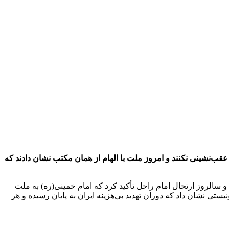
قب‌نشینی نکنند و امروز ملت با الهام از همان مکتب نشان دادند که
بری شباویز به نقل از خبر گزاری فارس،محمدباقر قالیباف، رئیس مجلس شورای اسلامی در پیامی به مناسبت ۱۴ خرداد و سالروز ارتحال امام راحل تأکید کرد که امام خمینی(ره) به ملت
ستی نشان داد که دوران تهدید بی‌هزینه ایران به پایان رسیده و هر