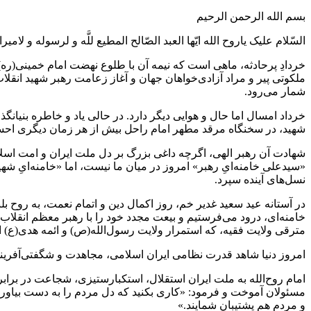
بسم الله الرحمن الرحیم
السّلام علیک یاروح الله ایّها العبد الصّالح المطیع ‌للَّه و لرسوله و لامیر
خردادِ پرحادثه، ماهی است که نیمه آن با طلوع نهضت امام خمینی(ره)
ملکوتی پیر و مراد آزادی‌خواهان جهان و آغاز زعامت رهبر شهید انقلا
شمار می‌رود.
خرداد امسال اما حال و هوایی دیگر دارد. در حالی یاد و خاطره بنیان
شهید، در سخنگاه مرقد مطهر امام راحل بیش از هر زمان دیگری اح
شهادت آن رهبر الهی، اگرچه داغی بزرگ بر دل ملت ایران و امت اسلامی
«سیدعلی خامنه‌ایِ رهبر» امروز در میان ما نیست، اما «خامنه‌ایِ ش
نسل‌های آینده سپرد.
در آستانه عید سعید غدیر خم، روز اکمال دین و اتمام نعمت، به روح 
خامنه‌ای، درود می‌فرستیم و بیعت مجدد خود را با رهبر معظم انقلا
مترقی ولایت فقیه، که استمرار ولایت رسول‌الله(ص) و ائمه هدی(ع) ا
امروز دنیا شاهد قدرت نظامی ایران اسلامی، مجاهدت و شگفتی‌آفرین
امام روح‌الله به ملت ایران استقلال، استکبارستیزی، شجاعت در براب
مسئولان آموخت و فرمود: «کاری بکنید که دل مردم را به دست بیاورید
و مردم هم پشتیبان شمایند.»