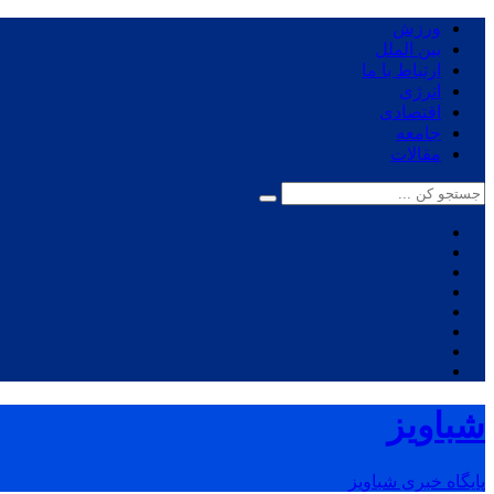
ورزش
بین الملل
ارتباط با ما
انرژی
اقتصادی
جامعه
مقالات
شباویز
پایگاه خبری شباویز