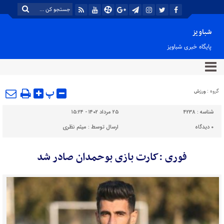
شباویز
پایگاه خبری شباویز
پ
گروه :
ورزش
شناسه :
4238
۲۵ مرداد ۱۴۰۲ - ۱۵:۲۴
۰
دیدگاه
ارسال توسط :
میثم نظری
فوری :کارت بازی بوحمدان صادر شد