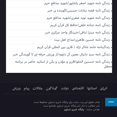
زندگی نامه شهید اصغر پاشاپور/شهید مدافع حرم
زندگی نامه فضه سادات حسینی/گوینده ی خبر
زندگی نامه شهید نوید صفری/شهید مدافع حرم
زندگی نامه حنانه خلفی/حافظ کل قرآن کریم
زندگی نامه میترا لبافی/خبرنگار واحد مرکزی خبر
زندگی نامه حسین طاهری/مداح اهل بیت
زندگینامه حامد شاکر نژاد / قاری بین المللی قرآن کریم
زندگی نامه سید دانیال معین آل داوود/از ورزش حرفه ای تا گویندگی خبر
زندگی نامه حسنین الحلو/قاری و مؤذن و یکی از اساتید حاضر در برنامه
محفل
انرژی
استانها
اقتصادی
دولت
گوناگون
مقالات
پیام
ورزش
تمام حقوق این وب سایت برای پایگاه خبری شباویز محفوظ است.
نشر مطالب با ذکر نام پایگاه خبری شباویز بلامانع است.
طراحی سایت :
پایگاه خبری شباویز