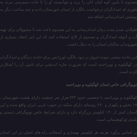
مصدوم تا پایین کوه امان آنان را برید و نتوانستند او را تا جاده دسترسی ببرند به
طوری که امدادگران درخواست بالگرد از استان خوزستان دادند و چند ساعت دیگر به
پوشش امدادرسانی اضافه شد.
طولانی شدن مدت زمان امدادرسانی به این مصدوم باعث شد تا مسوولان برای تهیه
آب و آذوقه امدادگران و مصدوم از الاغ استفاده کنند که این امر انتقاد بسیاری از
شهروندان ساکنان استان را به دنبال داشت.
این حادثه مشتی نمونه خروار در نبود بالگرد اورژانس برای حادثه دیدگان و امدادگران
در کهگیلویه و بویراحمد است که ضرورت چاره اندیشی برای تامین آن را آشکارتر
کرده است.
توپوگرافی خاص استان کهگیلویه و بویراحمد
کهگیلویه و بویراحمد با جمعیتی حدود ۷۲۳ هزار نفر جمعیت دارای هشت شهرستان ،
۱۷ بخش و یکهزار و ۶۷۰ روستای دارای سکنه در جنوب غربی ایران واقع شده و این
استان کمتر از ۱۴۰ کیلومتر بزرگراه دارد و دارای شرایط خاص توپوگرافی (پستی و
بلندی )و کوهستانی است.
بر اساس برآورد هزینه هر کیلومتر بهسازی و آسفالت راه های اصلی در این استان