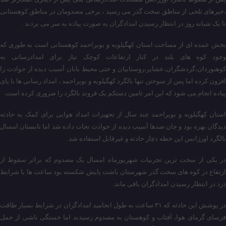
،خبرهای تلخی از مناطق سخت گذر می رسید ، برخی مصدومان در مناطق کوهستانی
تا یک شبانه روز در انتظار رسیدن امدادگران به صورت پیاده به سر می بردند .
بخش عمده ای از مساحت استان کهگیلویه و بویراحمد کوهستانی است به طوری که
وجود کوه های بلند در کنار ارتفاعات کوچک نیاز برای امدادرسانی به
کوهنوردان،گردشگران،عشایر،روستاییان و حتی محیط بانان آسیب دیده از حوادث را
افزون کرده اما پس از سوختن تنها بالگرد کهگیلویه و بویراحمد ، امداد رسانی ها با پای
پیاده انجام می شود که این امر تامین دستکم یک فروند بالگرد را ضروری کرده است.
استان کهگیلویه و بویراحمد چند سال از تجهیزات امداد هوایی برای کمک به حادثه
دیدگان بهره بود و جان صدها آسیب دیده از حوادث نجات داده شد اما تابستان امسال
بالگرد اورژانس این خطه دچار حادثه و غیرقابل استفاده شد.
در یکی از سخت ترین تجربیات شهریورماه امسال یک مصدوم که براثر سقوط از
ارتفاع در کوه های سخت گذر شهرستان باشت پایش شکسته بود ساعت ها با شرایط
درد در انتظار رسیدن امدادگران باقی ماند.
در پوشش این حادثه که ۳۱ ساعت به طول انجامید امدادگران در شرایط بسیار طاقت
فرسای گرمای هوا، آفتاب و کوهستان به مصدوم رسیدند اما خستگی ناشی از حمل