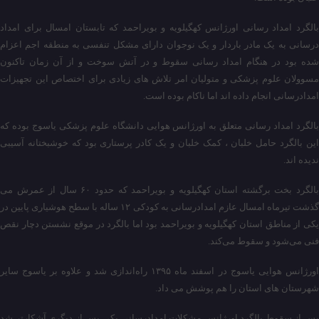
بالگرد امداد رسانی اورژانس کهگیلویه و بویراحمد که تابستان امسال برای امداد
درسانی به یک مادر باردار و یک نوجوان دارای مشکل تنفسی به منطقه اجم اعزام
شده بود در هنگام امداد رسانی سقوط و در آتش سوخت و از آن زمان تاکنون
مسوولان علوم پزشکی و متولیان امر تلاش های زیادی برای اختصاص این تجهیزات
امدادرسانی انجام داده اند اما ناکام بوده است.
بالگرد امداد رسانی متعلق به اورژانس هوایی دانشگاه علوم پزشکی یاسوج بوده که
این بالگرد حامل خلبان ، کمک خلبان و یک کادر پرستاری بود که خوشبختانه آسیبی
ندیده اند.
بالگرد بخت برگشته استان کهگیلویه و بویراحمد که حدود ۶۰ سال از عمرش می
گذشت تیرماه امسال عازم امدادرسانی به کودکی ۱۲ ساله با سطح هوشیاری پایین در
یکی از مناطق استان کهگیلویه و بویراحمد بود اما بالگرد در موقع نشستن ‌دچار نقص
فنی می‌شود و ‌سقوط می‌کند.
اورژانس هوایی یاسوج در اسفند ماه ۱۳۹۵ راه‌اندازی شد و علاوه بر یاسوج سایر
شهرستان های استان را هم پوشش می داد.
پس از سقوط بالگرد اورژانس مشکلات امدادرسانی یکی پس از دیگری آشکارتر شد