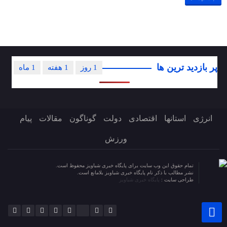
پر بازدید ترین ها
1 روز
1 هفته
1 ماه
انرژی
استانها
اقتصادی
دولت
گوناگون
مقالات
پیام
ورزش
تمام حقوق این وب سایت برای پایگاه خبری شباویز محفوظ است.
نشر مطالب با ذکر نام پایگاه خبری شباویز بلامانع است.
طراحی سایت :
پایگاه خبری شباویز