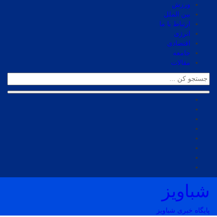
ورزش
بین الملل
ارتباط با ما
انرژی
اقتصادی
جامعه
مقالات
شباویز
پایگاه خبری شباویز