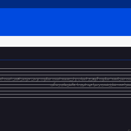
 دست نمی‌کشد! سکوت گوهری کمیاب و ارزشمند است. سکوت نوعی خودمراقبتی است که ا
تراحت، شارژشدن و مواجهه قوی با چالش‌های زندگی.