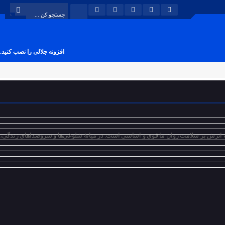
افزونه جلالی را نصب کنید.
ثرش بر سلامت روان ما قوی و اساسی است. در میانهٔ شلوغی‌ها و سروصداهای زندگی،