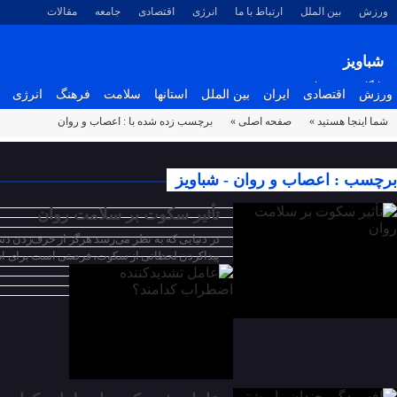
ورزش
بین الملل
ارتباط با ما
انرژی
اقتصادی
جامعه
مقالات
شباویز
پایگاه خبری شباویز
ورزش
اقتصادی
ایران
بین الملل
استانها
سلامت
فرهنگ
انرژی
شما اینجا هستید »
صفحه اصلی »
برچسب زده شده با : اعصاب و روان
۲۱ دی ۱۴۰۲
برچسب : اعصاب و روان - شباویز
۲۰ دی ۱۴۰۲
تأثیر سکوت بر سلامت روان
در دنیایی که به نظر می‌رسد هرگز از حرف‌زدن
پیداکردن لحظاتی از سکوت، فرصتی است برای اس
۱۹ دی ۱۴۰۲