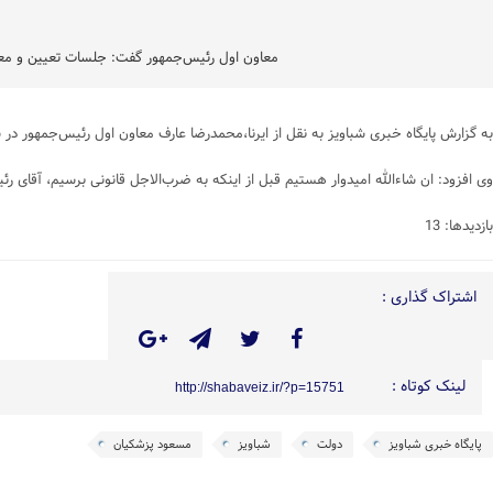
معاون اول رئیس‌جمهور گفت: جلسات تعیین و معرف
به گزارش پایگاه خبری شباویز به نقل از ایرنا،محمدرضا عارف معاون اول رئیس‌جمهور 
وی افزود: ان شاءالله امیدوار هستیم قبل از اینکه به ضرب‌الاجل قانونی برسیم، آقای ر
بازدیدها: 13
اشتراک گذاری :
لینک کوتاه :
http://shabaveiz.ir/?p=15751
پایگاه خبری شباویز
دولت
شباویز
مسعود پزشکیان