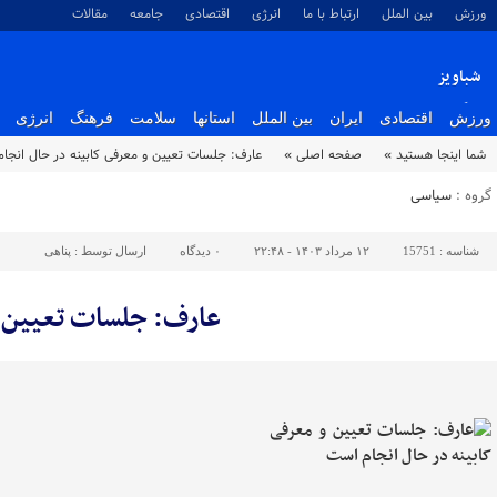
ورزش
بین الملل
ارتباط با ما
انرژی
اقتصادی
جامعه
مقالات
شباویز
پایگاه خبری شباویز
ورزش
اقتصادی
ایران
بین الملل
استانها
سلامت
فرهنگ
انرژی
شما اینجا هستید »
صفحه اصلی »
عارف: جلسات تعیین و معرفی کابینه در حال انجا
گروه :
سیاسی
شناسه :
15751
۱۲ مرداد ۱۴۰۳ - ۲۲:۴۸
۰
دیدگاه
ارسال توسط :
پناهی
عارف: جلسات تعیین و