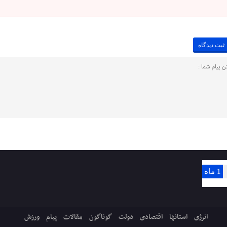
1 ماه
انرژی
استانها
اقتصادی
دولت
گوناگون
مقالات
پیام
ورزش