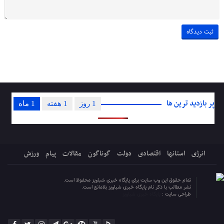
پر بازدید ترین ها
1 روز
1 هفته
1 ماه
انرژی
استانها
اقتصادی
دولت
گوناگون
مقالات
پیام
ورزش
تمام حقوق این وب سایت برای پایگاه خبری شباویز محفوظ است.
نشر مطالب با ذکر نام پایگاه خبری شباویز بلامانع است.
طراحی سایت :
پایگاه خبری شباویز