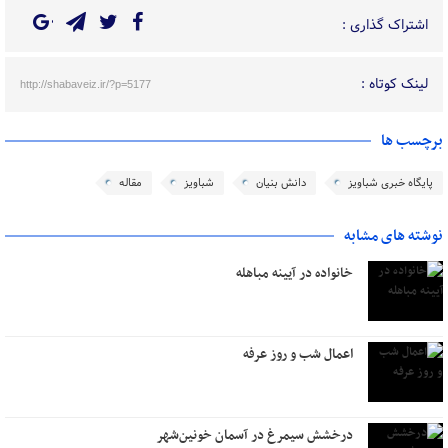
اشتراک گذاری :
لینک کوتاه :
http://shabaveiz.ir/?p=5177
برچسب ها
پایگاه خبری شباویز
دانش بنیان
شباویز
مقاله
نوشته های مشابه
خانواده در آیینه مباهله
اعمال شب و روز عرفه
درخشش سیمرغ در آسمان خونین‌شهر