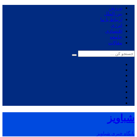
ورزش
بین الملل
ارتباط با ما
انرژی
اقتصادی
جامعه
مقالات
شباویز
پایگاه خبری شباویز