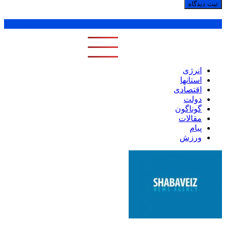
پر بازدید ترین ها
1 روز
1 هفته
1 ماه
انرژی
استانها
اقتصادی
دولت
گوناگون
مقالات
پیام
ورزش