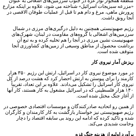
منطقه همجوار نوار غزه در جنوب سرزمین‌های اشغالی به عنوان
«مزرعه سبزیجات اسرائیل» شناخته می شود، علاوه بر اینکه مزارع
پرورش ماهی، مرغ و دام هم تا قبل از عملیات طوفان الاقصی در
آنجا رونق داشت.
رژیم صهیونیستی همچنین به دلیل درگیری‌های مرزی در شمال
سرزمین‌های اشغالی با گروه‌های مقاومت در لبنان، شهرک‌های
صهیونیست نشین مرزی در آنجا را هم تخلیه کرده و به تبع آن
برداشت محصول از مناطق وسیعی از زمین‌های کشاورزی آنجا
متوقف شده است.
ریزش آمار نیروی کار
در مورد موضوع نیروی کار در اسرائیل، ارتش این رژیم ۳۵۰ هزار
کارمند را برای پیوستن به ارتش احضار کرد که هشت درصد از کل
نیروی کار اسرائیل را تشکیل می‌دادند. علاوه بر این تعداد، تقریباً
۱۴۰ هزار فلسطینی که در اسرائیل مشغول به کار هستند، کار آنها
از آغاز جنگ مختل شده است.
از همین رو اتحادیه صادرکنندگان و موسسات اقتصادی خصوصی در
رژیم صهیونیستی نیز خواستار بازگشت به کار کارمندان و کارگران
شده و تاکید کرده که ادامه این روند بی سابقه اقتصاد را دچار
وخامت شدیدی می‌کند.
برآورد اولیه از هزینه جنگ غزه