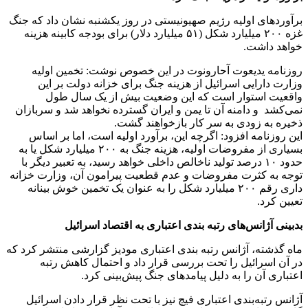
برآوردهای اولیه رژیم صهیونیستی در روز یکشنبه نشان داد که جنگ
غزه ۲۰۰ میلیارد شکل (۵۱ میلیارد دلار) برای بودجه کابینه هزینه
خواهد داشت.
روزنامه یدیعوت آحارونوت در این خصوص نوشت: تخمین اولیه
وزارت دارایی اسرائیل از هزینه جنگ برای خزانه دولت بر این
واقعیت استوار است که این وضعیت بیش از یک سال طول
نمی‌کشد و دامنه آن تا یمن و ایران گسترده نخواهد شد و سربازان
ذخیره به زودی به سر کار بازخواهند گشت.
این روزنامه افزود: اگرچه این، برآورد اولیه است، اما بر اساس
بسیاری از مفروضات اولیه، هزینه جنگ به ۲۰۰ میلیارد شکل یا به
حدود ۱۰ درصد تولید ناخالص داخلی خواهد رسید، به تعبیر دیگر با
توجه به کثرت مفروضات و عدم قطعیت پیرامون آن، وزارت خزانه
داری رقم ۲۰۰ میلیارد شکل را به عنوان یک تخمین خوش بینانه
تعیین کرد.
بدبینی آژانس‌های رتبه بندی اعتباری به اقتصاد اسرائیل
ماه گذشته، آژانس رتبه بندی اعتباری مودیز گزارشی منتشر کرد که
در آن اسرائیل را تحت بررسی قرار داد و احتمال کاهش رتبه
اعتباری آن را به دلیل پیامدهای جنگ پیش‌بینی کرد.
آژانس رتبه‌بندی اعتباری فیچ نیز با تحت نظر قرار دادن اسرائیل