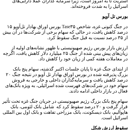
استریت تا به امروز است، زیرا سرمایه گذاران عملا دارایی‌های
اسرائیل را به شدت فروخته‌اند.
بورس تل آویو
در جنگ کنونی غزه، شاخص Tase۳۵ بورس اوراق بهادار تل‌آویو ۱۵
درصد کاهش یافت، در حالی که سهام برخی از شرکت‌ها در آن بیش
از ۳۵ درصد نسبت به قبل جنگ سقوط کرد.
ارزش بازار بورس رژیم صهیونیستی با ظهور نشانه‌های اولیه از
زیان‌های پیش بینی شده از جنگ ۲۵ میلیارد دلار کاهش یافت، اگرچه
در معاملات هفته کمی از زیان خود را کاهش داد.
از ابتدای جنگ غزه تا پایان جلسات اکتبر گذشته، سهام پنج بانک
بزرگ پذیرفته شده در بورس اوراق بهادار تل آویو در نتیجه جنگ ۲۰
درصد کاهش یافت و سرمایه‌گذاران داخلی و خارجی به فروش
سهام خود در شرکت‌های فهرست شده اسرائیلی، به ویژه بانک‌های
فعال در بازار داخلی ادامه دادند.
سهام پنج بانک بزرگ رژیم صهیونیستی در جریان جنگ غزه تحت تأثیر
قرار گرفت و ۲۰ درصد سقوط کرد که شامل بانک لئومی، بانک
هاپوالیم، بانک دیسکونت، بانک مزراحی تفاهت و بانک اول بین المللی
اسرائیل است.
سقوط ارزش شکل