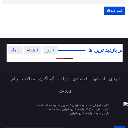
پر بازدید ترین ها
1 روز
1 هفته
1 ماه
انرژی
استانها
اقتصادی
دولت
گوناگون
مقالات
پیام
ورزش
تمام حقوق این وب سایت برای پایگاه خبری شباویز محفوظ است.
نشر مطالب با ذکر نام پایگاه خبری شباویز بلامانع است.
طراحی سایت :
پایگاه خبری شباویز