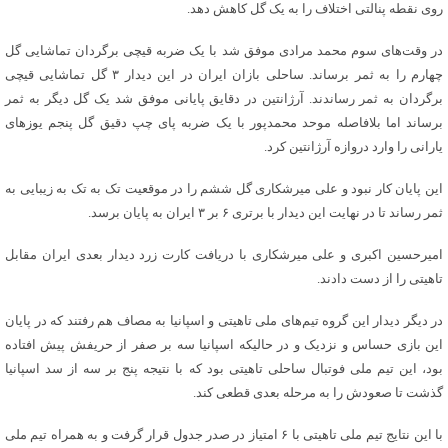
روی نقطه پنالتی اختلاف را به یک گل کاهش دهد.
در وقت‌های سوم محمد مرادی موفق شد با یک ضربه قیچی برگردان تماشایی گل
چهارم را به ثمر برساند. ساحلی بازان ایران در این دیدار ۳ گل تماشایی قیچی
برگردان به ثمر رساندند. آرژانتین در دقایق پایانی موفق شد یک گل دیگر به ثمر
برساند اما بلافاصله موحد محمدپور با یک ضربه پای چپ دقیق گل پنجم یوزهای
یارانی را وارد دروازه آرژانتین کرد.
این پایان کار نبود و علی میرشکاری گل ششم را در موقعیت تک به تک به زیبایی به
ثمر رساند تا در نهایت این دیدار با برتری ۶ بر ۳ ایران به پایان برسد.
امیرحسین اکبری و علی میرشکاری با دریافت کارت زرد دیدار بعدی ایران مقابل
تاهیتی را از دست دادند.
در دیگر دیدار این گروه تیم‌های ملی تاهیتی و اسپانیا به مصاف هم رفتند که در پایان
این بازی حساس و نزدیک و در حالیکه اسپانیا سه بر صفر از حریفش پیش افتاده
بود، این تیم ملی فوتبال ساحلی تاهیتی بود که با نتیجه پنج بر سه از سد اسپانیا
گذشت تا صعودش را به مرحله بعدی قطعی کند.
با این نتایج تیم ملی تاهیتی با ۶ امتیاز در صدر جدول قرار گرفت و به همراه تیم ملی