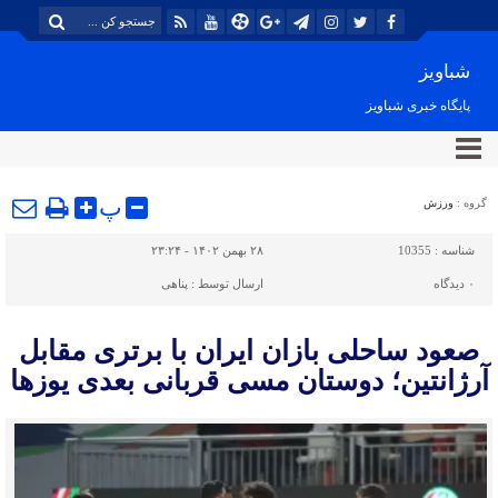
شباویز
پایگاه خبری شباویز
پ
گروه :
ورزش
شناسه :
10355
۲۸ بهمن ۱۴۰۲ - ۲۳:۲۴
۰
دیدگاه
ارسال توسط :
پناهی
صعود ساحلی بازان ایران با برتری مقابل
آرژانتین؛ دوستان مسی قربانی بعدی یوزها