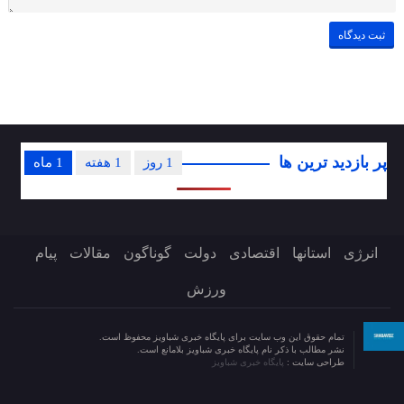
پر بازدید ترین ها
1 روز
1 هفته
1 ماه
انرژی
استانها
اقتصادی
دولت
گوناگون
مقالات
پیام
ورزش
تمام حقوق این وب سایت برای پایگاه خبری شباویز محفوظ است.
نشر مطالب با ذکر نام پایگاه خبری شباویز بلامانع است.
طراحی سایت :
پایگاه خبری شباویز