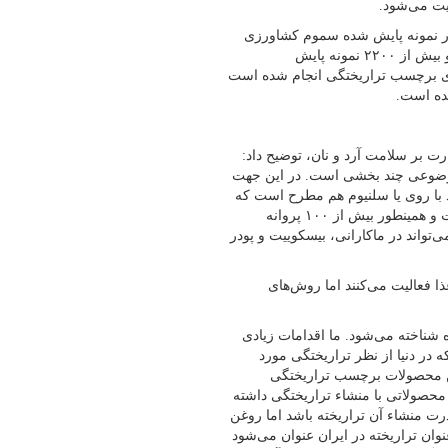
یت می‌شود.
درخصوص برنامه‌های عملیاتی اداره کل غذا بیش از ۱۷ هزار نمونه پایش شده سموم کشاورزی
داشتیم. بیش از ۴۴ هزار نمونه پایش شده در سطح عرضه را داشتیم و بیش از ۲۲۰۰ نمونه پایش
ش از ۲۷۰۰ مورد پایش شده برای برچسب تراریختگی انجام شده است
رت بر سلامت آرد و نان، توضیح داد:
 موضوعی چند بخشی است. در این جهت
د با روی یا سلنیوم هم مطرح است که
در حال حاضر حدود ۳۶۰ پروانه ساخت برای آرد کامل صادر شده است و همینطور بیش از ۱۰۰ پروانه
واند در ماکارانی، بیسکوییت و پودر
ا فعالیت می‌کنند اما روش‌های
 شناخته می‌شود. ما اقدامات زیادی
 در دنیا از نظر تراریختگی مورد
ین محصولات برچسب تراریختگی
حصولاتی با منشاء تراریختگی داشته
ذرت منشاء آن تراریخته باشد اما روغن
ان تراریخته در ایران عنوان می‌شود