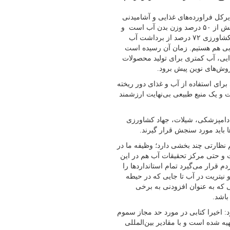
یرکل فراورده‌های غذایی و آشامیدنی
سازمان غذا و دارو در نشست خبری در آستانه روز جهانی غذا گفت: بیش از ۵۰ درصد وزن بدن آب است و
۷۱ درصد پوشش زمین آب است اما تنها ۲.۵ درصد آب شیرین است. کشاورزی ۷۲ درصد از برداشت آب
 آبی هم هستیم. زمان آن رسیده است
ذایی، آب کمتری برای تولید محصولات
روش‌های نوین پیش برود.
رای استفاده از آب و غذای دور ریخته
 یک منبع طبیعی بی‌نهایت ارزشمند
ند دامپزشکی، شیلات، جهاد کشاورزی
 باید مورد سنجش قرار گیرند.
نظارتی چند بخشی دارد؛ وظیفه ما در
ت و حتی مرکز تحقیقات آب هم در این
 قرار می‌گیرد تمام استانداردها را
 نیتریت در آب تا جایی که در حیطه
 که به عنوان افزودنی به برخی
باشد.
 اخیرا کتابی در مورد حد مجاز سموم
ه شده است و با مقادیر بین‌المللی