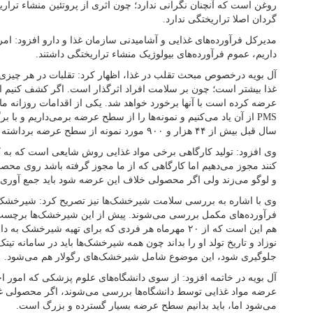
روغن است که آنچنان نگرانی ندارد؛ چون اثری از پروتئین منشاء ترا
گردان اصلا تراریختگی ندارد.
مدیرکل فرآورده‌های غذایی و آشامیدنی سازمان غذا و دارو افزود: امر
داریم، عموم فرآورده‌های بیولوژیک منشاء تراریختگی داشتند.
آل بویه درخصوص مبحث تقلب در غذا، اظهار کرد: تقلبات در هر چیزی ر
غذا بیشتر است؛ چون بر سلامت افراد اثرگذار است. اگر کشف کنیم افر
عرضه کرده است با آنها برخورد خواهد شد. یکی از اقدامات روزانه م
PMS از آن یاد می‌کنیم و نمونه‌ها را از سطح عرضه برمی‌داریم و با ب
سال قبل بیش از ۴۴ هزار و ۹۰۰ مورد نمونه از سطح عرضه برداشته و پایش شد.
وی افزود: تولید کارگاهی برخی مواد غذایی روش شایعی است که به کا
کنند مجوز می‌دهیم اما کارگاهی که از ما مجوز گرفته باشد روی محص
و لوگو می‌زند ولی اگر محصولی خلاف این عرضه شود باید جمع آوری
وی با اشاره به بررسی سلامت شیرخشک‌ها نیز تصریح کرد: شیرخشک‌ها
فرآورده‌های مکمل بررسی می‌شوند. پیش از این شیرخشک‌ها برچسب
هم این است که از ۲۰ مهرماه هر فردی که برای تهیه شیرخش
نوزاد و تاریخ تولد او را بداند چون همه شیرخشک‌ها باید در سامانه تیتک
جلوگیری شود، این موضوع شامل شیرخشک‌های رگولار هم می‌شود.
آل بویه در خاتمه افزود: از سوی دانشگاه‌های علوم پزشکی که امور اج
عرضه مواد غذایی توسط دانشگاه‌ها بررسی می‌شوند، اگر محصولی 
می‌شود اما، باید بدانیم سطح عرضه بسیار گسترده و بزرگ است.