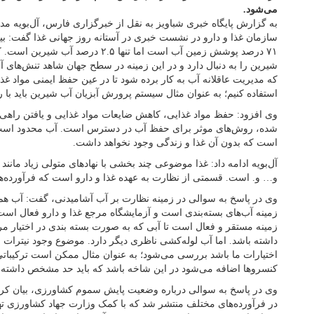
می‌شود.
به گزارش پایگاه خبری شباویز به نقل از خبرگزاری فارس، آل‌بویه مد
شیرین را به دنبال دارد و در این زمینه در سطح جهان شاهد تنش‌های
که مدیریت عاقلانه آب به کار برده شود تا در عین حفظ ایمنی مواد غ
استفاده کنیم؛ به عنوان مثال سیستم پرورش آبزیان آب شیرین باید با 
وی افزود: حفظ مواد غذایی، کاهش ضایعات مواد غذایی و یافتن راهی ب
شده، روش‌های موثر برای حفظ آب در دسترس است. آب محدود است و
است که بدون آن غذا و زندگی وجود نخواهد داشت.
آل‌بویه ادامه داد: غذا موضوعی چند بخشی با نهادهای متولی زیاد مان
و… و. است. قسمتی از نظارت به عهده غذا و دارو است که فرآورده‌ها
وی در پاسخ به سوالی در زمینه نظارت بر آب آشامیدنی، گفت: آب هم 
زمینه آب‌های بسته‌بندی است و آزمایشگاه مرجع غذا و دارو فعال اس
زمینه مستقر و فعال است تا آبی که به صورت بسته بندی در اختیار مردم
داشته باشد. اما آب لوله‌کشی ناظری دیگر دارد. موضوع وجود نیترات و
اختیارات ما باشد بررسی می‌شود؛ به عنوان مثال ممکن است ترکیباتی
کنسروها اضافه می‌شود در این شاخه باشد که باید حد مشخص داشته 
وی در پاسخ به سوالی درباره وضعیت پایش سموم کشاورزی، بیان کرد:
در فرآورده‌های مختلف منتشر شد که با کمک وزارت جهاد کشاورزی تهی