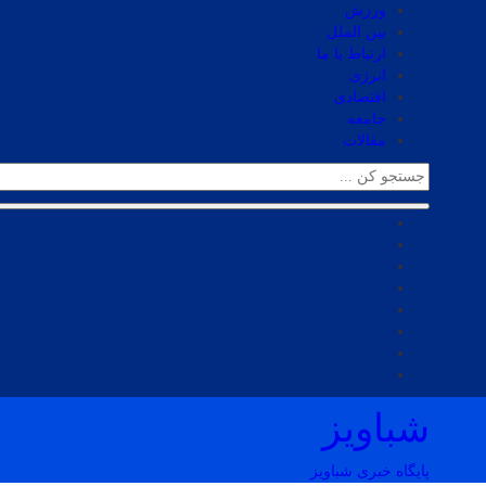
ورزش
بین الملل
ارتباط با ما
انرژی
اقتصادی
جامعه
مقالات
شباویز
پایگاه خبری شباویز