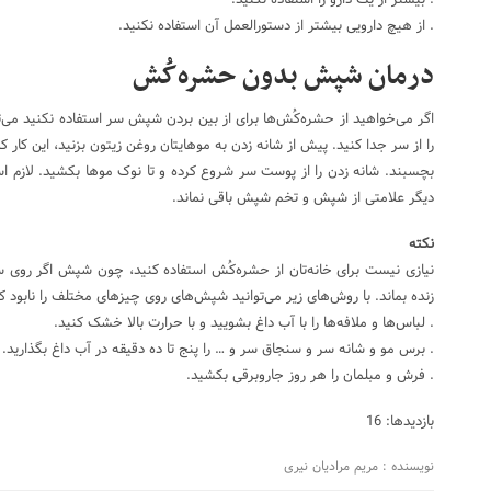
. بیشتر از یک دارو را استفاده نکنید.
. از هیچ دارویی بیشتر از دستورالعمل آن استفاده نکنید.
درمان شپش بدون حشره‌کُش
اگر می‌خواهید از حشره‌کُش‌ها برای از بین بردن شپش سر استفاده نکنید می
را از سر جدا کنید. پیش از شانه زدن به موهایتان روغن زیتون بزنید، این کار
بچسبند. شانه زدن را از پوست سر شروع کرده و تا نوک موها بکشید. لازم است
دیگر علامتی از شپش و تخم شپش باقی نماند.
نکته
نیازی نیست برای خانه‌تان از حشره‌کُش استفاده کنید، چون شپش اگر روی سرت
زنده بماند. با روش‌های زیر می‌توانید شپش‌های روی چیزهای مختلف را نابود ک
. لباس‌ها و ملافه‌ها را با آب داغ بشویید و با حرارت بالا خشک کنید.
. برس مو و شانه سر و سنجاق سر و … را پنج تا ده دقیقه در آب داغ بگذارید.
. فرش و مبلمان را هر روز جاروبرقی بکشید.
بازدیدها: 16
نویسنده : مریم مرادیان نیری