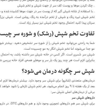
شما یا مراقب بهداشت‌تان می‌توانید از راه‌های زیر شپش سر را تشخیص دهید:
. چک کردن موها و پوست کف سر از جهت شپش و تخم شپش
. با استفاده از شانه شپش گیر که از پوست سر در جهت موها کشیده شده و شپش
تخم شپش تیره رنگ و شپش از تخم درآمده به رنگ روشن است. شپش بزرگ
سرتان پیدا کنید احتمال وجود تخم شپش نیز بسیار زیاد است.
تفاوت تخم شپش (رشک) و شوره سر چیس
شما به راحتی می‌توانید تخم شپش را از شوره سر تشخیص دهید. بیشتر شوره
مو جدا می‌شوند اما تخم شپش انگار به مو چسبیده است.
شپش سر مُسری است. اگر کسی در خانه‌ شپش سر داشته باشد، به احتمال خیل
بنابراین لازم است هر چند روز یک بار سر و موهای همه‌ی افراد خانه بررسی ش
شپش سر چگونه درمان می‌شود؟
درمان‌های متعددی (شانپو) برای شپش سر وجود دارد. بیشتر درمان‌ها لازم است
بعد از یک هفته تا ۹ روز انجام می‌شود، هر تخم شپش تازه‌ای را نابود خواهد کرد.
برخی از درمان‌های اصلی شپش سر:
داروهای شپش سر