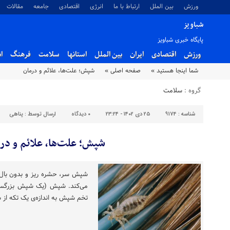
ورزش
بین الملل
ارتباط با ما
انرژی
اقتصادی
جامعه
مقالات
شباویز
پایگاه خبری شباویز
ورزش
اقتصادی
ایران
بین الملل
استانها
سلامت
فرهنگ
ا
شما اینجا هستید »
صفحه اصلی »
شپش؛ علت‌ها، علائم و درمان
گروه :
سلامت
شناسه :
9174
۲۵ دی ۱۴۰۲ - ۲۳:۲۴
۰
دیدگاه
ارسال توسط :
پناهی
شپش؛ علت‌ها، علائم و در
شپش سر، حشره ریز و بدون بال
می‌کند. شپش (یک شپش بزرگسال) 
تخم شپش به اندازه‌ی یک تکه از