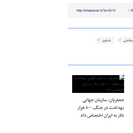
 :
http://shabaveiz.ir/?p=9174
لامتی
شباویز
جعفریان: سازمان جهانی
بهداشت در جنگ، ۸۰۰ هزار
دلار به ایران اختصاص داد