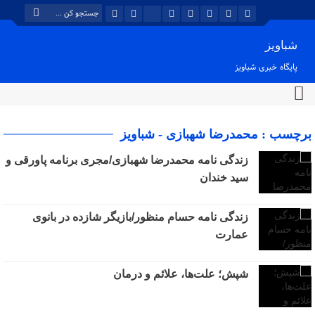
شباویز
پایگاه خبری شباویز
برچسب : محمدرضا شهبازی - شباویز
زندگی نامه محمدرضا شهبازی/مجری برنامه پاورقی و
سید خندان
زندگی نامه حسام منظور/بازیگر شازده در بانوی
عمارت
شپش؛ علت‌ها، علائم و درمان