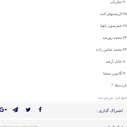
۲۰-نجاریان
۲۵-کریستوفر کنت
۲۸-جفرسون باهیا
۳۲-محمد زورمند
۳۳-محمد عباس زاده
۸۰-عادل آرغند
۹۰-گادوین منشا
بازدیدها: 7
منبع خبر : ورزش سه
اشتراک گذاری :