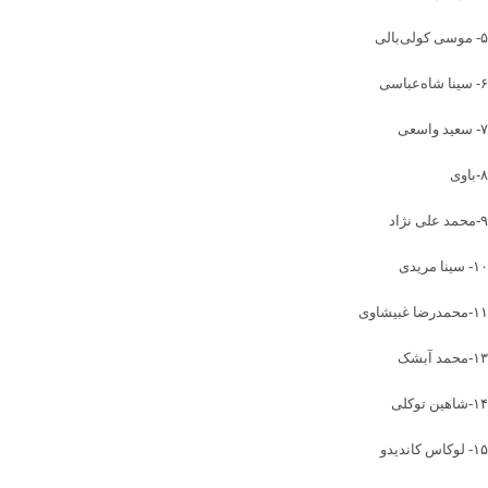
۵- موسی کولی‌بالی
۶- سینا شاه‌عباسی
۷- سعید واسعی
۸-با‌وی
۹-محمد علی نژاد
۱۰- سینا مریدی
۱۱-محمدرضا غبیشاوی
۱۳-محمد آبشک
۱۴-شاهین توکلی
۱۵- لوکاس کاندیدو