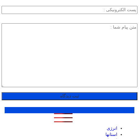
پر بازدید ترین ها
1 روز
1 هفته
1 ماه
انرژی
استانها