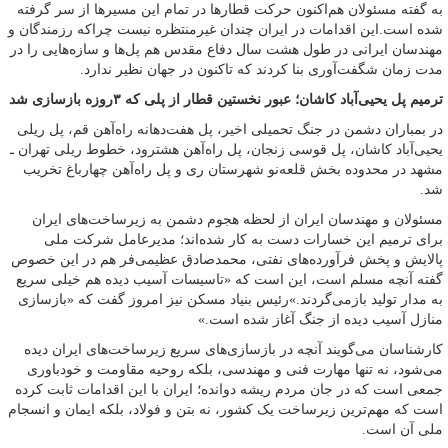
به گفته مسئولان هم‌اکنون حرکت قطارها در تمام این مسیرها از سر گرفته
شده است.این اقدامات در ایران چندان غیرمنتظره نیست چراکه رزمندگان و
مهندسان ایرانی در طول هشت سال دفاع مقدس هم پل‌ها و سازه‌هایی را در
مدت زمان شگفت‌آوری بنا کردند که تاکنون در جهان نظیر ندارد.
ترمیم پل یحیی‌آباد کاشان؛ عبور نخستین قطار از پلی که ۳روزه بازسازی شد
در بمباران دشمن در جنگ تحمیلی اخیر، پل هفت‌دهانه راه‌آهن قم، پل ریلی
یحیی‌آباد کاشان‌، پل قوسی زنجان، پل راه‌آهن هشترود، خطوط ریلی تهران ـ
مشهد در محدوده بخش قلعه‌نو شهرستان ری و پل راه‌آهن چهارباغ تخریب
شد.
مسئولان و مهندسان ایران از لحظه هجوم دشمن به زیرساخت‌های ایران
برای ترمیم این خسارات دست به کار شده‌اند؛ مدیرعامل شرکت ملی
پالایش و پخش فرآورده‌های نفتی، محمدصادق عظیمی‌فر هم در این خصوص
گفته آنچه مسلم است، این است که «تاسیسات آسیب دیده هم خیلی سریع
به مدار تولید بازمی‌گردند.»رئیس بنیاد مسکن نیز امروز گفت که «بازسازی
منازل آسیب دیده از جنگ آغاز شده است.»
کارشناسان می‌گویند آنچه در بازسازی‌های سریع زیرساخت‌های ایران دیده
می‌شود، نه تنها مهارت فنی و مهندسی، بلکه روحیه مقاومت و خودباوری
جمعی است که در جان مردم ریشه دوانده؛ ایران با این اقدامات ثابت کرده
است که مهم‌ترین زیرساخت یک کشور، نه بتن و فولاد، بلکه ایمان و انسجام
ملی آن است.