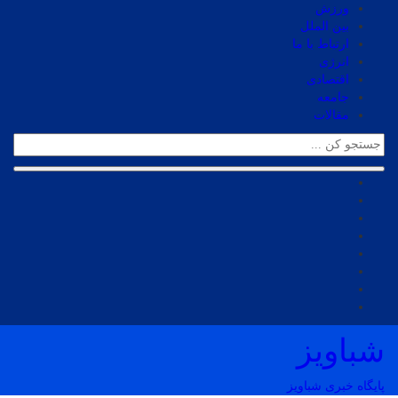
ورزش
بین الملل
ارتباط با ما
انرژی
اقتصادی
جامعه
مقالات
شباویز
پایگاه خبری شباویز