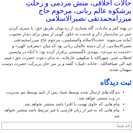
حالات اخلاقی، منش مردمی و رحلتِ
پرشکوه عالم ربانی، مرحوم حاج
میرزامحمدتقی نصیرالاسلامی
در پهنه کفر و مادیات، گاه شماری از ره پویان طریق حق، با سپری کردن
عمر در سایه‌سارِ ذکر و خدمت به خلق، گویی از پیش برای دیدارِ محبوب
آماده می‌شوند. حجت‌الاسلام والمسلمین، مرحوم حاج میرزامحمدتقی
نصیرالاسلامی، از آن دسته عالمان ربانی بود که میانِ «معرفتِ الهی» و
«خدمت به مردم»، پیوندی ناگسستنی برقرار کرده بود؛ تا آنکه در واپسین
لحظاتِ عمر، شهرالله با شکوهی عارفانه، به ندای دعوت حضرت حق دعیتم
فیه الی ضیافةالله ، جانانه «لبیک» گفته و بر سر خان پربرکت حضرت دوست
میهمان شدند.
ثبت دیدگاه
دیدگاه های ارسال شده توسط شما، پس از تایید توسط تیم مدیریت
در وب منتشر خواهد شد.
پیام هایی که حاوی تهمت یا افترا باشد منتشر نخواهد شد.
پیام هایی که به غیر از زبان فارسی یا غیر مرتبط باشد منتشر نخواهد
شد.