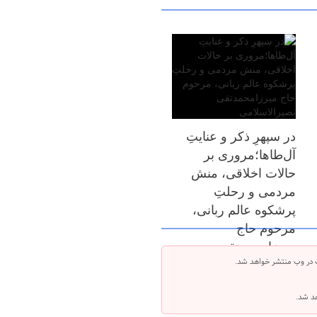
در سپهرِ ذکر و عنایتِ
آل‌طاها؛مروری بر
حالات اخلاقی، منش
مردمی و رحلتِ
پرشکوه عالم ربانی،
مرحوم حاج
میرزامحمدتقی
 در وب منتشر خواهد شد.
نصیرالاسلامی
هد شد.