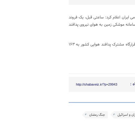
ی ایران اعلام کرد: ساعتی قبل، یک فروند
امانه موشکی زمین به هوای نیروی پدافند
با احتساب این یک فروند، تعداد پهپادهای منهدم شده توسط شبکه یکپارچه قرارگاه مشترک پدافند هوایی کشور به ۱۶۳
 :
http://shabaveiz.ir/?p=29943
ان و اسرائیل
جنگ رمضان