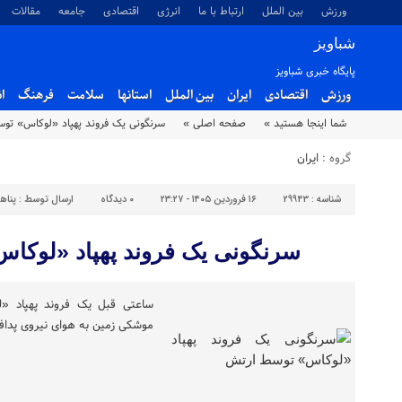
ورزش
بین الملل
ارتباط با ما
انرژی
اقتصادی
جامعه
مقالات
شباویز
پایگاه خبری شباویز
ورزش
اقتصادی
ایران
بین الملل
استانها
سلامت
فرهنگ
ا
شما اینجا هستید »
صفحه اصلی »
سرنگونی یک فروند پهپاد «لوکاس» تو
گروه :
ایران
شناسه :
29943
۱۶ فروردین ۱۴۰۵ - ۲۳:۲۷
۰
دیدگاه
ارسال توسط :
پناه
سرنگونی یک فروند پهپاد «لوکا
ساعتی قبل یک فروند پهپاد «ل
موشکی زمین به هوای نیروی پداف