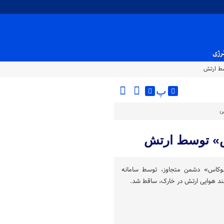
نرژی
سط ارتش
پ
ی
س» توسط ارتش
وکاس» دشمن متجاوز، توسط سامانه‌
ند هوایی ارتش در خارک، ساقط شد.