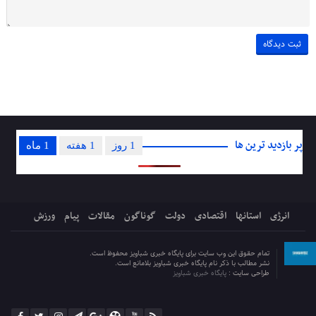
پر بازدید ترین ها
1 روز
1 هفته
1 ماه
انرژی
استانها
اقتصادی
دولت
گوناگون
مقالات
پیام
ورزش
تمام حقوق این وب سایت برای پایگاه خبری شباویز محفوظ است.
نشر مطالب با ذکر نام پایگاه خبری شباویز بلامانع است.
طراحی سایت :
پایگاه خبری شباویز