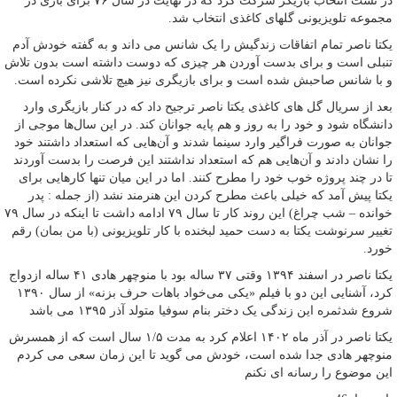
در تست انتخاب بازیگر شرکت کرد که در نهایت در سال ۷۶ برای بازی در
مجموعه تلویزیونی گلهای کاغذی انتخاب شد.
یکتا ناصر تمام اتفاقات زندگیش را یک شانس می داند و به گفته خودش آدم
تنبلی است و برای بدست آوردن هر چیزی که دوست داشته است بدون تلاش
و با شانس صاحبش شده است و برای بازیگری نیز هیچ تلاشی نکرده است.
بعد از سریال گل های کاغذی یکتا ناصر ترجیح داد که در کنار بازیگری وارد
دانشگاه شود و خود را به روز و هم پایه جوانان کند. در این سال‌ها موجی از
جوانان به صورت فراگیر وارد سینما شدند و آن‌هایی که استعداد داشتند خود
را نشان دادند و آن‌هایی هم که استعداد نداشتند این فرصت را بدست آوردند
تا در چند پروژه خوب خود را مطرح کنند. اما در این میان تنها کارهایی برای
یکتا پیش آمد که خیلی باعث مطرح کردن این هنرمند نشد (از جمله : پدر
خوانده – شب چراغ) این روند کار تا سال ۷۹ ادامه داشت تا اینکه در سال ۷۹
تغییر سرنوشت یکتا به دست حمید لبخنده با کار تلویزیونی (با من بمان) رقم
خورد.
یکتا ناصر در اسفند ۱۳۹۴ وقتی ۳۷ ساله بود با منوچهر هادی ۴۱ ساله ازدواج
کرد، آشنایی این دو با فیلم «یکی می‌خواد باهات حرف بزنه» از سال ۱۳۹۰
شروع شدثمره این زندگی یک دختر بنام سوفیا متولد آذر ۱۳۹۵ می باشد
یکتا ناصر در آذر ماه ۱۴۰۲ اعلام کرد به مدت ۱/۵ سال است که از همسرش
منوچهر هادی جدا شده است، خودش می گوید تا این زمان سعی می کردم
این موضوع را رسانه ای نکنم