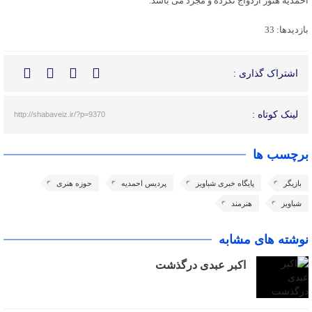
احمدیه هنوز ازدواج نکرده و مجرد می باشد.
بازدیدها: 33
اشتراک گذاری :
لینک کوتاه :
http://shabaveiz.ir/?p=9370
برچسب ها
بازیگر
پایگاه خبری شباویز
پردیس احمدیه
حوزه هنری
شباویز
هنرمند
نوشته های مشابه
اکبر عبدی درگذشت