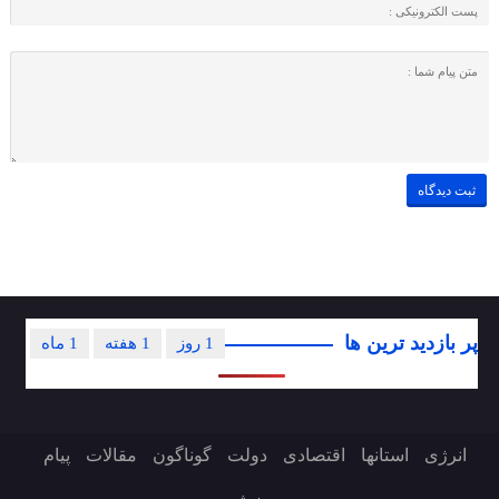
پر بازدید ترین ها
1 روز
1 هفته
1 ماه
انرژی
استانها
اقتصادی
دولت
گوناگون
مقالات
پیام