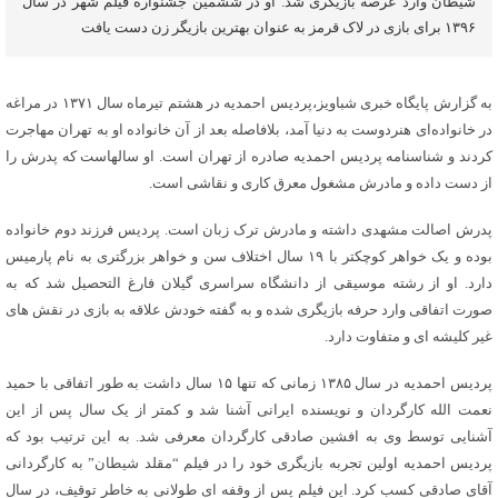
شیطان وارد عرصه بازیگری شد. او در ششمین جشنواره فیلم شهر در سال
۱۳۹۶ برای بازی در لاک قرمز به عنوان بهترین بازیگر زن دست یافت
به گزارش پایگاه خبری شباویز،پردیس احمدیه در هشتم تیرماه سال ۱۳۷۱ در مراغه
در خانواده‌ای هنردوست به دنیا آمد، بلافاصله بعد از آن خانواده او به تهران مهاجرت
کردند و شناسنامه پردیس احمدیه صادره از تهران است. او سالهاست که پدرش را
از دست داده و مادرش مشغول معرق کاری و نقاشی است.
پدرش اصالت مشهدی داشته و مادرش ترک زبان است. پردیس فرزند دوم خانواده
بوده و یک خواهر کوچکتر با ۱۹ سال اختلاف سن و خواهر بزرگتری به نام پارمیس
دارد. او از رشته موسیقی از دانشگاه سراسری گیلان فارغ التحصیل شد که به
صورت اتفاقی وارد حرفه بازیگری شده و به گفته خودش علاقه به بازی در نقش های
غیر کلیشه ای و متفاوت دارد.
پردیس احمدیه در سال ۱۳۸۵ زمانی که تنها ۱۵ سال داشت به طور اتفاقی با حمید
نعمت الله کارگردان و نویسنده ایرانی آشنا شد و کمتر از یک سال پس از این
آشنایی توسط وی به افشین صادقی کارگردان معرفی شد. به این ترتیب بود که
پردیس احمدیه اولین تجربه بازیگری خود را در فیلم “مقلد شیطان” به کارگردانی
آقای صادقی کسب کرد. این فیلم پس از وقفه ای طولانی به خاطر توقیف، در سال