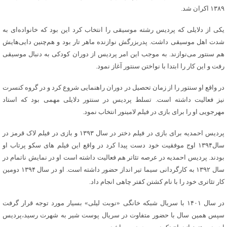
۱۳۸۹ اکران شد.
یکی از دلایلی که پردیس رشته موسیقی را انتخاب کرد این بود که خانواده‌ای به
شدت اهل موسیقی داشت. پدربزرگش نوازنده ماهر تار بود و هم‌چنین دایی‌هایش
هم سنتور می‌نوازند. به موجب این امر پردیس از دوران کودکی به دنبال موسیقی
رفت و این کار را ابتدا با نواختن سنتور آغاز نمود.
در واقع او سنتور را از زمان تحصیل در دوران راهنمایی شروع کرد و در گروه کنسرت
نیز فعالیت داشته است. تسلط پردیس در سنتور دلایلی مهمی بود که استاد
مهرجویی او را برای بازی در فیلم لامینور انتخاب نمود.
پردیس احمدیه برای بازی در فیلم دختر در سال ۱۳۹۳ و بازی در فیلم لاک قرمز در
سال۱۳۹۴ اوج موفقیت خود دست پیدا کرد در واقع این فیلم های سکو پرتاب او
بودند. پردیس احمدیه در عرصه تئاتر هم فعالیت داشته است او در نمایش ناتمام در
سال ۱۳۹۲ به کارگردانی سیما تیر انداز حضور داشته است. او در سال ۱۳۹۴ دومین
کار تئاتری خود را با نام کشتن کفتر چاهی انجام داد.
در سال ۱۴۰۱ با سریال شبکه خانگی «نوبت لیلی» بسیار مورد توجه قرار گرفت
سپس همین سال با حضور متفاوت در سریال پوست شیر به شهرت رسید،پردیس