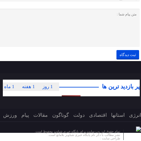
پر بازدید ترین ها
1 روز
1 هفته
1 ماه
انرژی
استانها
اقتصادی
دولت
گوناگون
مقالات
پیام
ورزش
تمام حقوق این وب سایت برای پایگاه خبری شباویز محفوظ است.
نشر مطالب با ذکر نام پایگاه خبری شباویز بلامانع است.
طراحی سایت :
پایگاه خبری شباویز