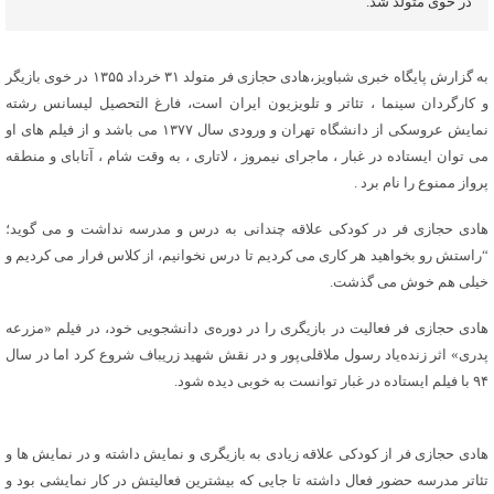
در خوی متولد شد.
به گزارش پایگاه خبری شباویز،هادی حجازی فر متولد ۳۱ خرداد ۱۳۵۵ در خوی بازیگر
و کارگردان سینما ، تئاتر و تلویزیون ایران است، فارغ التحصیل لیسانس رشته
نمایش عروسکی از دانشگاه تهران و ورودی سال ۱۳۷۷ می باشد و از فیلم های او
می توان ایستاده در غبار ، ماجرای نیمروز ، لاتاری ، به وقت شام ، آتابای و منطقه
پرواز ممنوع را نام برد .
هادی حجازی فر در کودکی علاقه چندانی به درس و مدرسه نداشت و می گوید؛
“راستش رو بخواهید هر کاری می کردیم تا درس نخوانیم، از کلاس فرار می کردیم و
خیلی هم خوش می گذشت.
هادی حجازی فر فعالیت در بازیگری را در دوره‌ی دانشجویی خود، در فیلم «مزرعه
پدری» اثر زنده‌یاد رسول ملاقلی‌پور و در نقش شهید زریباف شروع کرد اما در سال
۹۴ با فیلم ایستاده در غبار توانست به خوبی دیده شود.
هادی حجازی فر از کودکی علاقه زیادی به بازیگری و نمایش داشته و در نمایش ها و
تئاتر مدرسه حضور فعال داشته تا جایی که بیشترین فعالیتش در کار نمایشی بود و