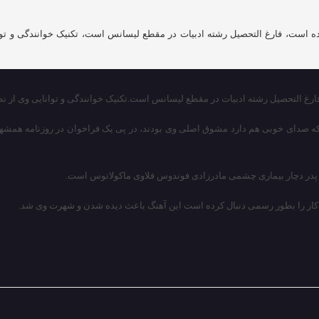
۱ دی ۱۳۵۳ در تهران، خواننده است، فارغ التحصیل رشته ادبیات در مقطع لیسانس است، تکنیک خ
ه صدای خوبی هم دارد مشوق اصلی وی بودند، در پی یک فراخوان در روزنامه همشهر
 و پدر دچار بیماری چشمی مادرزادی فوندوس فلاوی ماکولاتوس است.