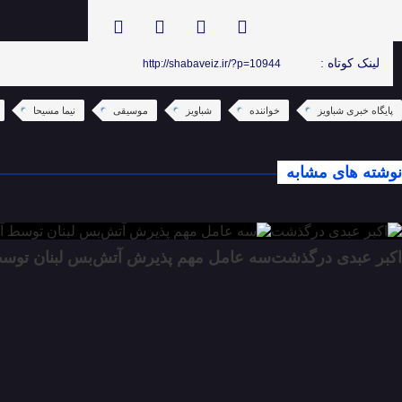
لینک کوتاه :
http://shabaveiz.ir/?p=10944
پایگاه خبری شباویز
خواننده
شباویز
موسیقی
نیما مسیحا
نوشته های مشابه
اکبر عبدی درگذشت
سه عامل مهم پذیرش آتش‌بس لبنان توسط آ