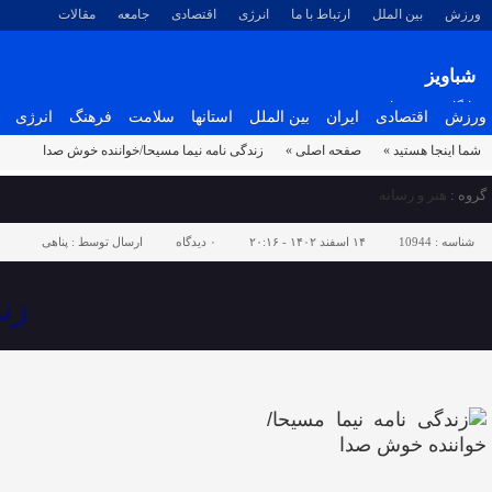
ورزش
بین الملل
ارتباط با ما
انرژی
اقتصادی
جامعه
مقالات
شباویز
پایگاه خبری شباویز
ورزش
اقتصادی
ایران
بین الملل
استانها
سلامت
فرهنگ
انرژی
شما اینجا هستید »
صفحه اصلی »
زندگی نامه نیما مسیحا/خواننده خوش صدا
گروه :
هنر و رسانه
شناسه :
10944
۱۴ اسفند ۱۴۰۲ - ۲۰:۱۶
۰
دیدگاه
ارسال توسط :
پناهی
زن