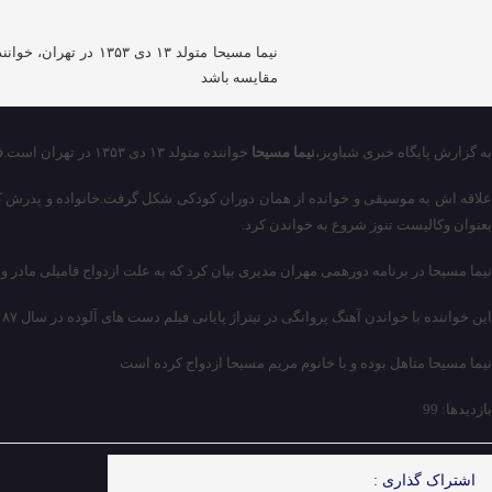
نیما مسیحا متولد ۳
مقایسه باشد
به گزارش پایگاه خبری شباویز،
نیما مسیحا
خواننده متولد ۱۳ دی ۱۳۵۳ در تهران است.فارغ التحصیل رشته ادبیات در مقطع لیسانس است.تکنیک خوانندگی و توانایی وی از نظر قدرت صدایی باعث می شود با بزرگترین خوانندگان جهان قابل مقایسه باشد.
علاقه اش به موسیقی و خوانده از همان دوران کودکی شکل گرفت.خانواده و پدرش ک
بعنوان وکالیست تنوز شروع به خواندن کرد.
نیما مسیحا در برنامه دورهمی مهران مدیری بیان کرد که به علت ازدواج فامیلی مادر
این خواننده با خواندن آهنگ پروانگی در تیتراژ پایانی فیلم دست های آلوده در سال ۸۷ کار را بطور رسمی دنبال کرده است این آهنگ باعث دیده شدن و شهرت وی شد.
نیما مسیحا متاهل بوده و با خانوم مریم مسیحا ازدواج کرده است
بازدیدها: 99
اشتراک گذاری :