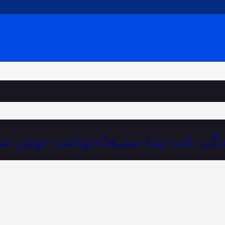
دگی نامه نیما مسیحا/خواننده خوش صد