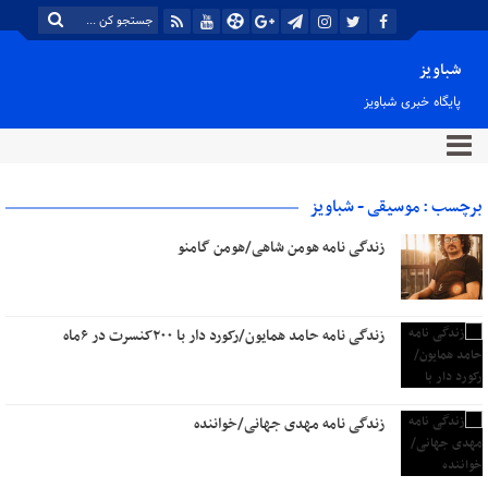
شباویز
پایگاه خبری شباویز
برچسب : موسیقی - شباویز
زندگی نامه هومن شاهی/هومن گامنو
زندگی نامه حامد همایون/رکورد دار با ۲٠٠کنسرت در ۶ماه
زندگی نامه مهدی جهانی/خواننده