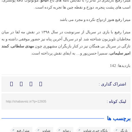
میترا رفیع بازیگری در تئاتر را با نمایش نامه های باغ
آلبالو
، مونولوگ کافه پولشری،
اسب های پشت پنجره، دوزخ و نقطه چین ها تجربه کرده است.
میترا رفیع هنوز ازدواج نکرده و مجرد می باشد
میترا رفیع با بازی در سریال از سرنوشت در سال ۱۳۹۸ در نقش مه لقا در میان
مخاطبان تلویزیون شناخته شد. او در سریال آخرین پناه نیز حضور موفقی داشته و به
تازگی در سریال بی همگان نیز در کنار بازیگران مشهوری چون
مهدی سلطانی
،
کمند
امیر سلیمانی
، سمیرا حسن‌پور و… به ایفای نقش پرداخته است.
بازدیدها: 142
اشتراک گذاری :
لینک کوتاه :
http://shabaveiz.ir/?p=12605
برچسب ها
بازیگر
پایگاه خبری شباویز
رسانه
شباویز
میترا رفیع