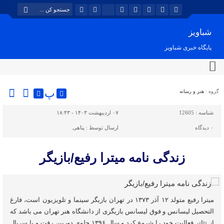
شباویز
پایگاه خبری شباویز
پ
گروه :
هنر و رسانه
شناسه :
12605
۰۷ اردیبهشت ۱۴۰۳ - ۱۸:۴۳
۰
دیدگاه
ارسال توسط :
پناهی
زندگی نامه میترا رفیع/بازیگر
میترا رفیع متولد ۱۲ آذر ۱۳۷۳ در تهران بازیگر سینما و تلویزیون است، فارغ
التحصیل لیسانس و فوق لیسانس بازیگری از دانشگاه هنر تهران می باشد که
از تئاتر فعالیت خود را شروع کرد و سال ۱۳۹۶ جلوی دوربین رفت و با سریال