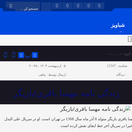
شباویز
پایگاه خبری شباویز
پ
گروه :
هنر و رسانه
شناسه :
12547
۰۵ اردیبهشت ۱۴۰۳ - ۲۰:۲۵
۰
دیدگاه
ارسال توسط :
پناهی
زندگی نامه مهسا باقری/بازیگر
مهسا باقری بازیگر متولد 8 آذر ماه سال 1368 در تهران است. او در سریال علی البدل
خیرا در سریال آخر خط ایفای نقش کرده است.