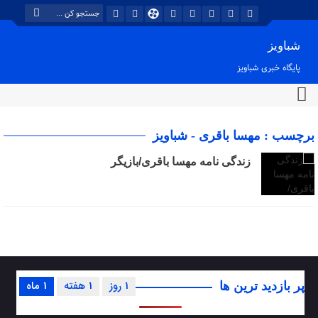
شباویز
پایگاه خبری شباویز
برچسب : مهسا باقری - شباویز
زندگی نامه مهسا باقری/بازیگر
1 روز
1 هفته
1 ماه
پر بازدید ترین ها