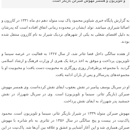
و تلویزیون و همسر مهوش صبر‌کن بازیگر است.
به گزارش پایگاه خبری شباویز،محمود پاک نیت متولد دهم دی ماه ۱۳۳۱ در کازرون و
اصالتا شیرازی میباشد. تولد ایشان در محدوده زمانی اتفاق افتاده است که پدرشان
به دلیل اقتضای شغلی به یکی از شهرهای نزدیک شیراز به نام کازرون منتقل شده
بودند.
از هفده سالگی داخل فضا تئاتر شد، از سال ۱۳۶۷ به فعالیت در عرصه سینما و
تلویزیون پرداخت و موفق به اخذ درجهٔ یک هنری از وزارت فرهنگ و ارشاد اسلامی
گردید. با مجموعه پرطرفدار روزی روزگاری به محبوبیت دست یافت؛ و محبوبیت او با
مجموعه‌های پدرسالار و پس از باران ادامه یافت.
او در سریال یوسف پیامبر در نقش یعقوب ایفای نقش کرده‌است. وی همسر مهوش
صبرکن (بازیگر تئاتر، سینما و تلویزیون) است. وی در سریال شهرزاد در نقش
جمشید پدر شهرزاد به ایفای نقش پرداخت.
مهوش صبرکن متولد ۱۳۳۹ در شیراز بازیگر تئاتر، سینما و تلویزیون است. محمود
پاک‌نیت در بیست و پنج سالگی در سال ۱۳۵۶ در تئاتری به نام شاتره با مهوش
صبرکن همبازی شد و این آغاز آشنایی و عشق و علاقه بین آن‌ها شد. پاک‌نیت در این