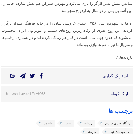
نمایش نقش پسر کارگر را بازی می‌کرد و مهوش صبرکن هم نقش شازده خانم را.
این آشنایی پس از دو سال به ازدواج منجر شد.
آن‌ها در شهریور سال ۱۳۵۸ جشن عروسی شان را در خانه فرهنگ شیراز برگزار
کردند. این زوج هنری از وفادارترین زوج‌های سینما و تلویزیون ایران محسوب
می‌شوند که حدود چهل سال است در کنار هم زندگی کرده اند و در بسیاری از فیلم‌ها
و سریال‌ها نیز با هم همبازی بوده‌اند.
بازدیدها: 47
اشتراک گذاری :
لینک کوتاه :
http://shabaveiz.ir/?p=9973
برچسب ها
پایگاه خبری شباویز
رسانه
سینما
شباویز
محمود پاک نیت
هنرمند