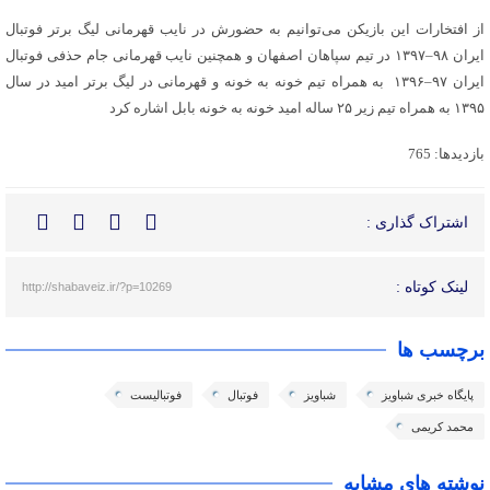
از افتخارات این بازیکن می‌توانیم به حضورش در نایب قهرمانی لیگ برتر فوتبال
ایران ۹۸–۱۳۹۷ در تیم سپاهان اصفهان و همچنین نایب قهرمانی جام حذفی فوتبال
ایران ۹۷–۱۳۹۶ به همراه تیم خونه به خونه و قهرمانی در لیگ برتر امید در سال
۱۳۹۵ به همراه تیم زیر ۲۵ ساله امید خونه به خونه بابل اشاره کرد
بازدیدها: 765
اشتراک گذاری :
لینک کوتاه :
http://shabaveiz.ir/?p=10269
برچسب ها
پایگاه خبری شباویز
شباویز
فوتبال
فوتبالیست
محمد کریمی
نوشته های مشابه