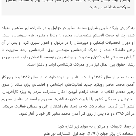
رئیسی بود. ایشان همواره با ستاد اجرایی امام خمینی (ره) و ساخت واکسن
«برکت» شناخته می شود.
به گزارش پایگاه خبری شباویز،محمد مخبر در دزفول و در خانواده ای مذهبی متولد
شده، پدر او حجت الاسلام علامه‌عباس مخبر، از وعاظ و منبری های سرشناس است.
او دوران تحصیلات ابتدایی و دبیرستان را در دزفول و اهواز سپری کرد، و پس از آن
راهی دانشگاه شد، او مدرک کارشناسی مهندسی برق، کارشناسی ارشد مدیریت با
گرایش سیستم ها و دکترای مدیریت و برنامه ریزی توسعه اقتصادی دارد، همچنین در
رشته حقوق بین الملل نیز دارای مدرکت کارشناسی ارشد و دکترا است.
محمد مخبر از سال ۱۳۸۶ ریاست ستاد را بر عهده دارشت. در سال ۱۳۸۶ و با روی کار
آمدن محمد مخبر رویکرد جدید فعالیت‌های اجتماعی و اقتصادی برای ستاد از سوی
رهبر معظم انقلاب با هدف فراهم آوردن امکان مشارکت مردم به ویژه کارآفرینان،
مخترعان و نخبگان کشور با اولویت دادن به قشر‌ها محروم جامعه در مناطق محروم
کشور آغاز گردید. بنیاد برکت که در زمینه‌های اشتغال زایی و عمرانی فعالیت می‌کند.
در آذر ۱۳۸۶ دو ماه پس از روی کار آمدن محمد مخبر کار خود را آغاز نمود.
از جمله تالیفات او می‌توان به موارد زیر اشاره کرد:
اقتصاددانان برتر جهان (۱۳۹۲)، جلد اول، انتشارات نور علم