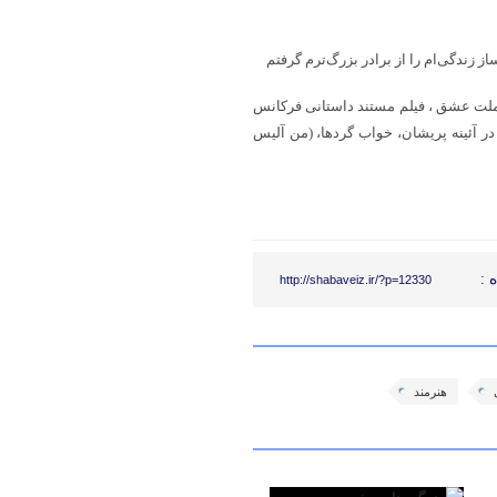
از زندگی‌ام را از برادر بزرگ‌ترم گرفتم
 ملت عشق ، فیلم مستند داستانی فرکانس
ر آئینه پریشان، خواب گردها، (من آلیس
 :
http://shabaveiz.ir/?p=12330
هنرمند