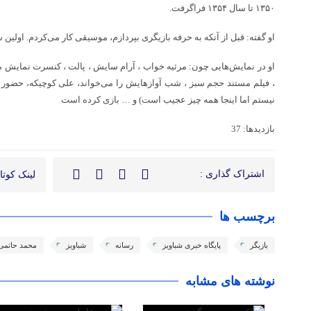
۱۳۵۰ تا سال ۱۳۵۴ فراگرفت.
او گفته: قبل از آنکه به حرفه بازیگری بپردازم، موسیقی کار می‌کردم. اولین س
او در نمایش‌هایی چون: مرثیه خواب ، آرام سایش ، پالت ، کنسرت نمایش
، فیلم مستند حجم سبز ، شب آوازهایش را می‌خواند، علی کوچیکه، حضور د
نیستم اما اینجا همه چیز عجیب است) و … بازی کرده است
بازدیدها: 37
اشتراک گذاری :
لینک کوتاه
برچسب ها
بازیگر
پایگاه خبری شباویز
رسانه
شباویز
محمد حاتمی
نوشته های مشابه