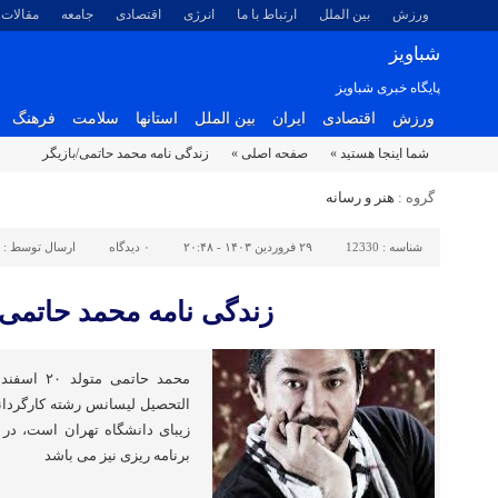
ورزش
بین الملل
ارتباط با ما
انرژی
اقتصادی
جامعه
مقالات
شباویز
پایگاه خبری شباویز
ورزش
اقتصادی
ایران
بین الملل
استانها
سلامت
فرهنگ
شما اینجا هستید »
صفحه اصلی »
زندگی نامه محمد حاتمی/بازیگر
گروه :
هنر و رسانه
شناسه :
12330
۲۹ فروردین ۱۴۰۳ - ۲۰:۴۸
۰
دیدگاه
ارسال توسط :
زندگی نامه محمد حاتمی/
التحصیل لیسانس رشته کارگردانی
زیبای دانشگاه تهران است، در ک
برنامه ریزی نیز می باشد