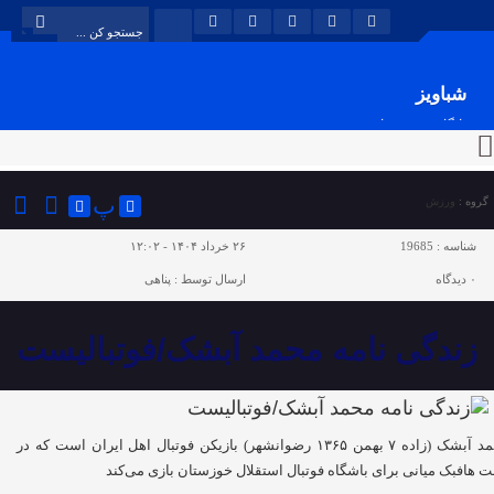
شباویز
پایگاه خبری شباویز
پ
گروه :
ورزش
شناسه :
19685
۲۶ خرداد ۱۴۰۴ - ۱۲:۰۲
۰
دیدگاه
ارسال توسط :
پناهی
زندگی نامه محمد آبشک/فوتبالیست
محمد آبشک (زاده ۷ بهمن ۱۳۶۵ رضوانشهر) بازیکن فوتبال اهل ایران است که در
 هافبک میانی برای باشگاه فوتبال استقلال خوزستان بازی می‌کند