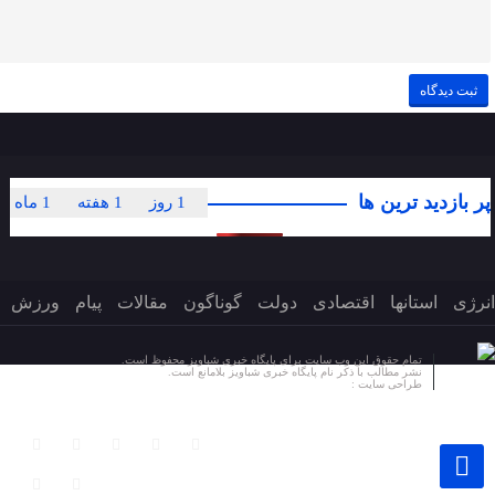
پر بازدید ترین ها
1 روز
1 هفته
1 ماه
انرژی
استانها
اقتصادی
دولت
گوناگون
مقالات
پیام
ورزش
تمام حقوق این وب سایت برای پایگاه خبری شباویز محفوظ است.
نشر مطالب با ذکر نام پایگاه خبری شباویز بلامانع است.
طراحی سایت :
پایگاه خبری شباویز