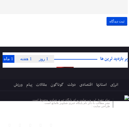
پر بازدید ترین ها
1 روز
1 هفته
1 ماه
انرژی
استانها
اقتصادی
دولت
گوناگون
مقالات
پیام
ورزش
تمام حقوق این وب سایت برای پایگاه خبری شباویز محفوظ است.
نشر مطالب با ذکر نام پایگاه خبری شباویز بلامانع است.
طراحی سایت :
پایگاه خبری شباویز