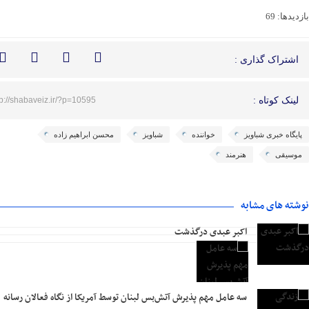
بازدیدها: 69
اشتراک گذاری :
لینک کوتاه :
tp://shabaveiz.ir/?p=10595
پایگاه خبری شباویز
خواننده
شباویز
محسن ابراهیم زاده
موسیقی
هنرمند
نوشته های مشابه
اکبر عبدی درگذشت
سه عامل مهم پذیرش آتش‌بس لبنان توسط آمریکا از نگاه فعالان رسانه