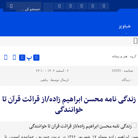
شباویز
پایگاه خبری شباویز
پ
گروه :
هنر و رسانه
شناسه :
10595
۰۶ اسفند ۱۴۰۲ - ۲۲:۱۰
۰
دیدگاه
ارسال توسط :
پناهی
زندگی نامه محسن ابراهیم زاده/از قرائت قرآن تا
خوانندگی
محسن ابراهیم زاده متولد ۱۷ شهریور ۱۳۶۶ در تربت حیدریه ، خواننده است,، تا