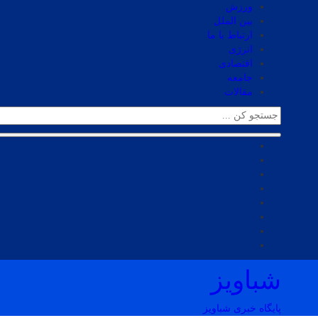
ورزش
بین الملل
ارتباط با ما
انرژی
اقتصادی
جامعه
مقالات
شباویز
پایگاه خبری شباویز