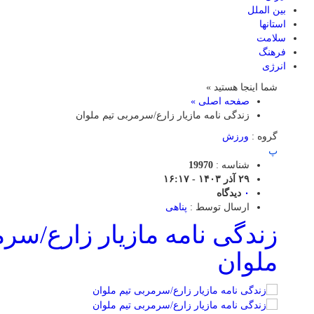
بین الملل
استانها
سلامت
فرهنگ
انرژی
شما اینجا هستید »
صفحه اصلی »
زندگی نامه مازیار زارع/سرمربی تیم ملوان
گروه :
ورزش
پ
شناسه :
19970
۲۹ آذر ۱۴۰۳ - ۱۶:۱۷
۰
دیدگاه
ارسال توسط :
پناهی
زندگی نامه مازیار زارع/سرم
ملوان