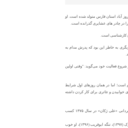
اه خبری شباویز،آقای نجفی متولد ۱ فروردین ماه ۱۳۴۷ در فیروز آباد استان فارس متولد شده است. او
ا در چادر های عشایری گذرانده است.
طع کارشناسی است.
و به بازیگری به خاطر این بود که پدرش مدام به
.
۱۳ با رادیو شروع کرد. وی از شروع فعالیت خود می‌گوید: “وقتی اولین
م است؛ اما در همان روز‌های اول شرایط
خوابیدن و تئاتری برای کار کردن داشته
این هنرمند اولین تجربه سینمایی خود را با فیلم «سایه به سایه» به کارگردانی «علی ژکان» در سال ۱۳۷۵ کسب
از جمله فیلم‌های سینمایی که نجفی به عنوان بازیگر در آن‌ها حضور ژن خوک (۱۳۹۷)، تنگه ابوقریب (۱۳۹۶)، او خوب