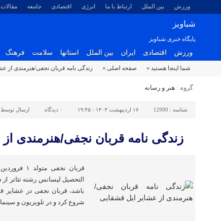
ورزش
بین الملل
ارتباط با ما
انرژی
اقتصادی
جامعه
مقالات
شباویز
پایگاه خبری شباویز
ورزش
اقتصادی
ایران
بین الملل
استانها
سلامت
فرهنگ
شما اینجا هستید »
صفحه اصلی »
زندگی نامه قربان نجفی/هنرمندی از عش
گروه :
هنر و رسانه
شناسه :
12980
۱۷ اردیبهشت ۱۴۰۳ - ۱۹:۴۵
۰
دیدگاه
ارسال توسط 
زندگی نامه قربان نجفی/هنرمندی از 
التحصیل لیسانس رشته تئاتر از د
باشد، قربان نجفی در عشایر قشق
شروع کرد و در تلویزیون و سینما