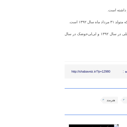
 ۱۳۹۲ است.
او در عرصه موسیقی نیز فعالیت دارد و تاکنون قطعه های موسیقی گلن آتلی در سال ۱۳۹۲ و لی‌لی‌حوضک در سال
 :
http://shabaveiz.ir/?p=12980
هنرمند