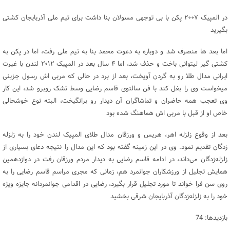
در المپیک ۲۰۰۷ پکن با بی توجهی مسولان بنا داشت برای تیم ملی آذربایجان کشتی
بگیرید
اما بعد ها منصرف شد و دوباره به دعوت محمد بنا به تیم ملی رفت، اما در پکن به
کشتی گیر لیتوانی باخت و حذف شد، اما ۴ سال بعد در المپیک ۲۰۱۲ لندن با غیرت
ایرانی مدال طلا رو به گردن آویخت، بعد از برد در حالی که مربی اش رسول جزینی
میخواست وی را بغل کند با فن سالتوی قاسم رضایی وسط تشک روبرو شد، این کار
وی تعجب همه حاضران و تماشاگران آن دیدار رو برانگیخت، البته نوع خوشحالی
خاص او از قبل با مربی اش هماهنگ شده بود
بعد از وقوع زلزله اهر، هریس و ورزقان مدال طلای المپیک لندن خود را به زلزله‌
زدگان تقدیم نمود. وی در این زمینه گفته بود که این مدال را نتیجه دعای بسیاری از
زلزله‌زدگان می‌داند، در ادامه قاسم رضایی به دیدار مردم ورزقان رفت در دوازدهمین
همایش تجلیل از ورزشکاران جوانمرد هم، زمانی که مجری مراسم قاسم رضایی را به
روی سن فرا خواند تا مورد تجلیل قرار بگیرد، رضایی در اقدامی جوانمردانه جایزه ویژه
خود را به زلزله‌زدگان آذربایجان شرقی بخشید
بازدیدها: 74