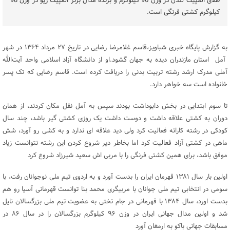
طلای المپیک لندن در وزن 96 کیلوگرم و برنده مدال برنز المپیک ریو در وزن 98
کیلوگرم کشتی فرنگی است.
به گزارش پایگاه خبری شباویز،
قاسم غلامرضا رضایی
در تاریخ ۲۷ مرداد ۱۳۶۴ در شهر
آمل استان مازندران دیده به جهان گشود.او از دانشگاه آزاد اسلامی واحد آیت‌الله
آملی مدرک ارشد رشته تربیت بدنی را دریافت کرده است. قاسم رضایی که تک پسر
خانواده است سه خواهر دارد.
تا سوم ابتدایی در بخش دابوداشت بودند سپس به آمل نقل مکان کردند، از همان
دوران به کشتی علاقه داشت و دوست داشت یک روزی کشتی گیر باشد، چند سال
کودکی در رشته کاراته فعالیت کرد ولی دید علاقه ای ندارد و به کشی رو آورد، شش
ماهی در کشتی آزاد فعالیت کرد اما بخاطر دیر شروع کردن این رشته نتوانست زیاد
موفق باشد، برای همین کشتی فرنگی را با مربی اش سعید شیرزاد شروع کرد
اولین بار سال ۱۳۸۱ قهرمان ایران را بدست آورد و به اردوی تیم ملی نوجوانان رفت، با
سومی در انتخابی تیم ملی جوانان با مربیگری محمد بنا توانست قهرمانی آسیا رو هم
بدست اورد، سال ۱۳۸۴ با قهرمانی در جام تختی به عضویت تیم ملی بزرگسالان نایل
شد و اولین مدال جهانی ایران در وزن ۹۶ کیلوگرم بزرگسالان را در سال ۸۶ در
مسابقات جهانی باکو به ارمغان آورد