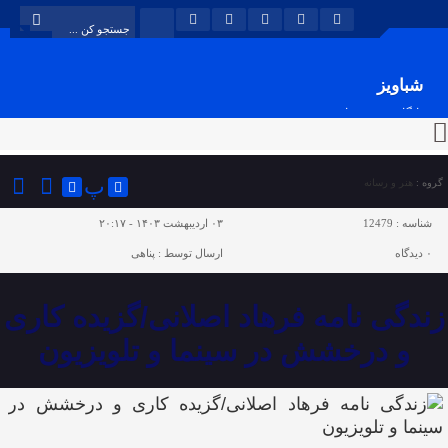
شباویز
پایگاه خبری شباویز
پ
گروه :
هنر و رسانه
شناسه :
12479
۰۳ اردیبهشت ۱۴۰۳ - ۲۰:۱۷
۰
دیدگاه
ارسال توسط :
پناهی
زندگی نامه فرهاد اصلانی/گزیده کاری
و درخشش در سینما و تلویزیون