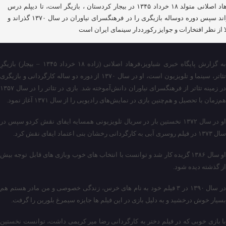
فرهاد اصلانی متولد ۱۸ خرداد ۱۳۴۵ در بیجار کردستان ، بازیگر است، تا دیپلم درس
خواند سپس دوره دوساله بازیگری را در فرهنگسرای نیاوران در سال ۱۳۷۰ گذراند و
ا از نظر افتخارات و جوایز رکورددار سینمای ایران است
به گزارش پایگاه خبری شباویز،فرهاد اصلانی (زاده ۱۸ خرداد ۱۳۴۵ – بیجار) بازیگرِ
تئاتر، سینما و تلویزیون است، او در سال ۱۳۷۰ از دوره دو ساله کارگردانی و بازیگری
در زمینه تئاتر از فرهنگسرای نیاوران دانش‌آموخته شد. بازی در تئاتر را در سال ۱۳۵۷
هم‌زمان با تحصیل و هم‌چنین بازی در نمایش‌های رادیویی را از سال ۱۳۷۱ آغاز نمود.
او در سال ۱۳۷۲ نخستین بار در سریال تلویزیونی همسایه ایفای نقش کردو سپس در
سال ۱۳۷۳ در فیلم روسری آبی به کارگردانی رخشان بنی اعتماد ایفای نقش کرد.
او سال ۱۳۸۶ گزیده کار شد و توانست با انتخاب های خوب وبازی های قابل توجه بیش
از گذشته دیده شود.
در سال ۱۳۹۰ در ۳ فیلم خود به نام های خرس، زندگی خصوصی و من مادر هستم هم
بسیار خوش درخشید و به دلیل بازی در این فیلم ها جایزه سیمرغ بلورین را گرفت.
با بازی خوبی که در فیلم دختر به کارگردانی رضا میر کریمی داشت، توانست نخستین