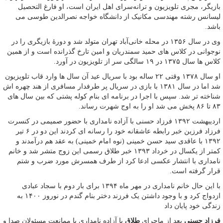
بازیگر، مجری تلویزیون و ترانه‌سرای اهل ایران است، او فارغ التحصیل
لیسانس رشته مهندسی مکانیک از دانشگاه خواجه نصرالدین طوسی می
باشد.
وی در سال ۱۳۵۶ در محله خانی‌آباد تهران متولد شد و دورهٔ بازیگری را در
نوجوانی در کلاس‌ های حمید سمندریان و امین تارخ گذرانده‌ است و از همین
کلاس ها سال ۱۳۷۵ در ۱۹ سالگی سر از تلویزیون در آورد.
او سال ۱۳۷۸ وقتی ۲۲ ساله بود با سریال عید آن سال‌ ها وارد قاب تلویزیون
شد اما در سال ۱۳۸۱ با بازی در سریال پر طرفدار مسافری از هند چهره اش
شناخته تر شد. سپس با اجرا در برنامه ای بنام کوله پشتی که بین سال های
۸۳ تا ۸۶ پخش می شد او را به اوج شهرت رساند.
اردیبهشت ۱۳۹۲ فرزاد حسنی با آزاده نامداری با حضور صمیمی در کنسرت
فرزاد فرزین خبر رابطه عاشقانه خود را رسانه ای کردند این دو در ۶ تیر
۱۳۹۲ با عاقدی سید حسن خمینی (نوه امام خمینی) به عقد هم درآمدند و
کمتر از یکسال در خرداد ۱۳۹۳ خبر طلاق رسمی این زوج متشر شد و خانم
نامداری با انتشار عکسی ادعا کرد از طرف همسرش مورد ضرب و شتم
قرار گرفته است.
با این حال خانم نامداری در مهر ماه ۱۳۹۴ برای بار دوم با سجاد عبادی
ازدواج کرد و با وجود داشتن یک فرزند دختر بنام گندم در نوروز ۱۴۰۰ به
زندگی خود پایان داد
فرزاد حسنی
بعد از ماجرای
طلاق
با آزاده نامداری با ممانعت مسئولان صدا و