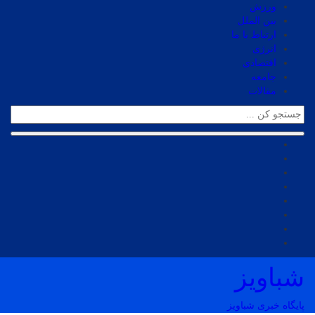
ورزش
بین الملل
ارتباط با ما
انرژی
اقتصادی
جامعه
مقالات
شباویز
پایگاه خبری شباویز