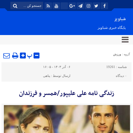
شباویز
پایگاه خبری شباویز
پ
گروه :
ورزش
شناسه :
19261
۰۶ آذر ۱۴۰۳ - ۱۶:۰۵
۰
دیدگاه
ارسال توسط :
پناهی
زندگی نامه علی علیپور/همسر و فرزندان