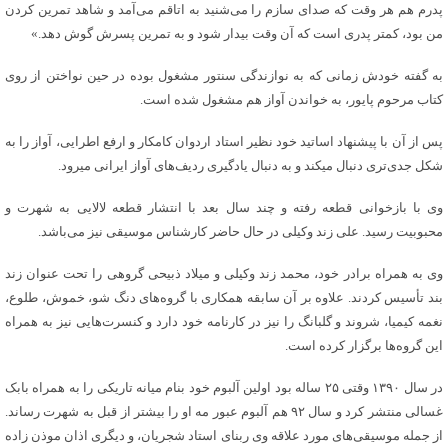
پدرم هم هر وقت که صدای سازم را می‌شنید به اتاقم می‌آمد و شاهد تمرین کردن
من بود، کمتر پدری است که آن وقت بیدار شود و به تمرین پسرش گوش دهد.»
به گفته خودش زمانی که به نوازندگی سنتور مشغول بوده در حین نواختن از روی
کتاب مرحوم پایور، به خواندن آواز هم مشغول شده است.
پس از آن با پیشنهاد اساتید خود نظیر استاد اردوان کامکار و ارفع اطرایی، آواز را به
شکل جدی‌تری دنبال میکند و به دنبال یادگیری ردیف‌های آواز ایرانی میرود.
وی با بازخوانی قطعه رفته و چند سال بعد با انتشار قطعه لالایی به شهرت و
محبوبیت رسید. علی زند وکیلی در حال حاضر کارشناس موسیقی نیز می‌باشد.
وی به همراه برادر خود، محمد زند وکیلی و میلاد ذبیحی گروهی را تحت عنوان زند
بند تأسیس کردند. علاوه بر آن سابقه همکاری با گروه‌های دنگ شو، خموش، طلوع،
نغمه کیمیا، شروند و گلبانگ را نیز در کارنامه خود دارد و کنسرت‌هایی نیز به همراه
این گروه‌ها برگزار کرده ‌است.
در سال ۱۳۹۰ وقتی ۲۵ ساله بود اولین آلبوم خود بنام میانه تاریکی را به همراه بابک
غسالی منتشر کرد و سال ۹۲ هم آلبوم عبور مه او را بیشتر از قبل به شهرت رساند.
از جمله موسیقی‌های مورد علاقه وی ربنای استاد شجریان، و دیگری اذان موذن زاده