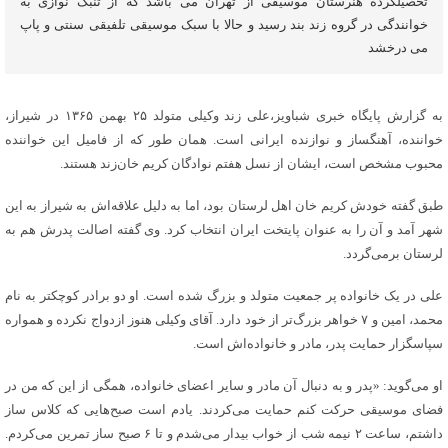
تحصیلکرده هنرستان موسیقی از تهران می باشد که از تنبک نوازی به
خوانندگی در گروه زند بند رسید و حالا با سبک موسیقی تلفیقی سنتی و پاپ
می درخشد
به گزارش پایگاه خبری شباویز،علی زند وکیلی متولد ۲۵ بهمن ۱۳۶۵ در شیراز،
خواننده، آهنگساز و نوازنده ایرانی است. همان طور که از فامیل این خواننده
محبوب مشخص است، ایشان از نسل هفتم نوادگان کریم خان‌زند هستند.
طبق گفته خودش کریم خان اهل لرستان بود، اما به دلیل علاقه‌اش به شیراز به این
شهر آمد و آن را به عنوان پایتخت ایران انتخاب کرد. وی گفته اصالت پدرش هم به
لرستان برمی‌گردد.
علی در یک خانواده پر جمعیت متولد و بزرگ شده است. او دو برادر کوچکتر به نام
محمد، امین و ۷ خواهر بزرگ‌تر از خود دارد. آقای وکیلی هنوز ازدواج نکرده و همواره
سپاسگزار حمایت پدر، مادر و خانواده‌اش است.
او می‌گوید: «پدر و به دنبال آن مادر و سایر اعضای خانواده، همگی از این که من در
فضای موسیقی حرکت کنم حمایت می‌کردند. یادم است صبح‌هایی که کلاس ساز
داشتم، ساعت ۲ نیمه شب از خواب بیدار می‌شدم و تا ۶ صبح ساز تمرین می‌کردم.