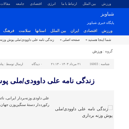
ورزش
بین الملل
ارتباط با ما
انرژی
اقتصادی
جامعه
مقالات
شباویز
پایگاه خبری شباویز
ورزش
اقتصادی
ایران
بین الملل
استانها
سلامت
فرهنگ
شما اینجا هستید »
صفحه اصلی »
زندگی نامه علی داوودی/ملی پوش وزنه 
گروه :
ورزش
شناسه :
16003
۲۱ مرداد ۱۴۰۳ - ۲۱:۱۳
۰
دیدگاه
ارسال توسط :
پنا
زندگی نامه علی داوودی/ملی پوش
رکورددار دستهٔ سنگین‌وزن جهان 