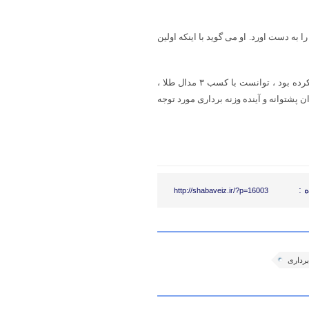
د اولین مدال طلا را به دست اورد. او می گوید با اینکه اولین
در سال ۱۳۹۸ هنگامی که علی داودی در رقابت های آسیایی ۲۰۱۹ شرکت کرده بود ، توانست با کسب ۳ مدال طلا ،
ان پشتوانه و آینده وزنه برداری مورد توجه
 :
http://shabaveiz.ir/?p=16003
برداری