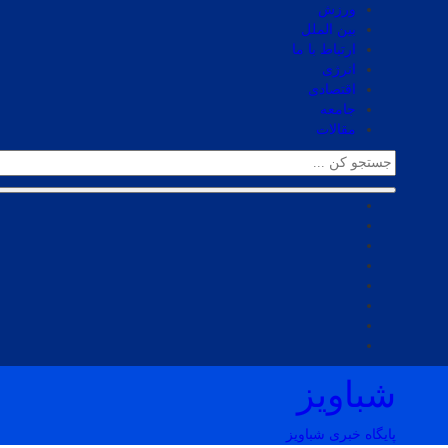
ورزش
بین الملل
ارتباط با ما
انرژی
اقتصادی
جامعه
مقالات
شباویز
پایگاه خبری شباویز