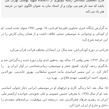
فارغ التحصیل لیسانس رشته بیولوژی از دانشگاه شهید بهشتی تهران می
باشد که سه تار هم می نوازد و از استاد بنان به عنوان الگوی خود در عرصه
هنر یاد می کند
به گزارش پایگاه خبری شباویز،علیرضا قربانی، ۱۵ بهمن ۱۳۵۱ متولد شده است. او
از کودکی و نوجوانی به موسیقی سنتی علاقه داشت و از همان زمان کارش را در
این عرصه شرع کرد.
قربانی در دوره کودکی‌اش، چند سال نزد استادان مختلف قرائت قرآن می‌کرد.
از سال ۱۳۶۳، یعنی وقتی ۱۲ ساله بود، به‌طور جدی وارد دوره جدید زندگی‌اش شد و
یادگیری ردیف آوازی، تلفیق شعر و موسیقی، زیبایی‌شناسی در آواز ایران و… را
آغاز کرد. در این مسیر اساتیدی مانند خسرو سلطانی، بهروز عابدینی، نورالدین
رضوی، احمد ابراهیمی، مهدی فلاح و… بهره برد.
۱۵ سال بعد، اما زندگی کاری و حرفه‎ای او در موسیقی ایرانی دچار تحولی اساسی
شد. او از سال ۱۳۷۸، با معرفی حسین عمومی و علی تجویدی، خواننده ارکستر ملی
ایران به رهبری فرهاد فخرالدینی شد. درنتیجه این موفقیت، برنامه‌های متعددی را
داخل و خارج از ایران اجرا کرد.