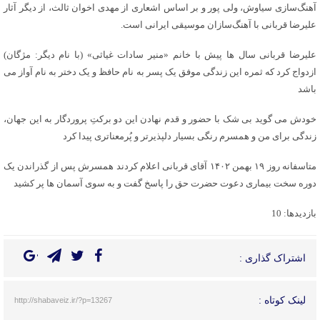
آهنگ‌سازی سیاوش، ولی پور و بر اساس اشعاری از مهدی اخوان ثالث، از دیگر آثار
علیرضا قربانی با آهنگ‌سازان موسیقی ایرانی است.
علیرضا قربانی سال ها پیش با خانم «منیر سادات غیاثی» (با نام دیگر: مژگان)
ازدواج کرد که ثمره این زندگی موفق یک پسر به نام حافظ و یک دختر به نام آواز می
باشد
خودش می گوید بى شک با حضور و قدم نهادن این دو برکتِ پروردگار به این جهان،
زندگى براى من و همسرم رنگى بسیار دلپذیرتر و پُرمعناترى پیدا کرد
متاسفانه روز ۱۹ بهمن ۱۴۰۲ آقای قربانی اعلام کردند همسرش پس از گذراندن یک
دوره سخت بیماری دعوت حضرت حق را پاسخ گفت و به سوی آسمان ها پر کشید
بازدیدها: 10
اشتراک گذاری :
لینک کوتاه :
http://shabaveiz.ir/?p=13267