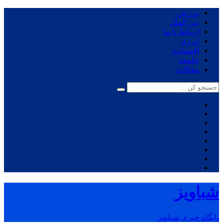
ورزش
بین الملل
ارتباط با ما
انرژی
اقتصادی
جامعه
مقالات
شباویز
پایگاه خبری شباویز