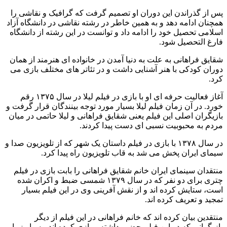
پس از گذراندن این دوران او تصمیم گرفت که گرافیک و نقاشی را
همچنان ادامه دهد و به همین خاطر در رشته نقاشی در دانشگاه آزاد
اسلامی تحصیل خود را ادامه داد و توانست در این رشته از دانشگاه
فارغ التحصیل شود‌.
شقایق فراهانی به علت به دنیا آمدن در خانواده ای هنرمند از همان
دوران کودکی با هنر آشنایی داشت و در تئاتر های مختلف بازی می
کرد.
آغاز فعالیت حرفه ای او با بازی در فیلم لیلا در سال ۱۳۷۵ رقم
خورد. در آن زمان فیلم لیلا بسیار مورد توجه بینندگان قرار گرفت و
بازیگران اصلی این فیلم یعنی شقایق فراهانی و لیلا حاتمی در میان
مردم به محبوبیت نسبی ای دست پیدا کردند.
در سال ۱۳۷۸ با بازی در فیلم داستان یک شهر که از تلویزیون صدا و
سیمای ایران پخش می شد به قاب تلویزیون راه پیدا کرد.
منتقدان سینمای ایران خانم شقایق فراهانی را بابت بازی در فیلم
چتری برای دو نفر که در سال ۱۳۷۹ شمسی ضبط و اکران شده
است، ستایش کرده اند و از نقش آفرینی وی در این فیلم بسیار
تمجید و تعریف کرده اند‌.
منتقدین بیان کرده اند که خانم فراهانی در این فیلم از دیگر
بازیگرانی که در این فیلم حضور داشته و بازی کرده اند، بسیار زیبا