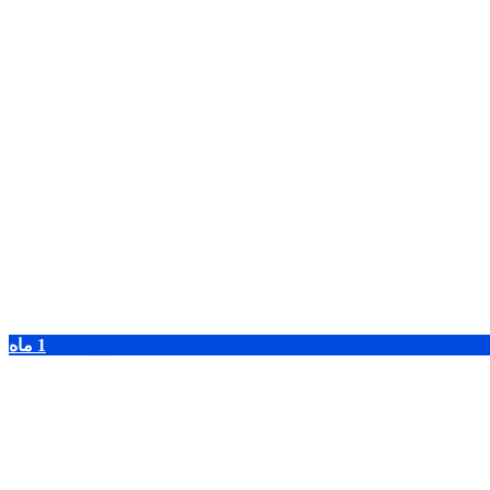
1 روز
1 هفته
1 ماه