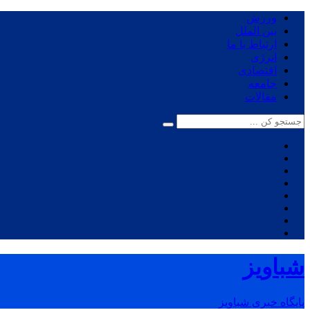
ورزش
بین الملل
ارتباط با ما
انرژی
اقتصادی
جامعه
مقالات
شباویز
پایگاه خبری شباویز