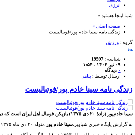
انرژی
شما اینجا هستید »
صفحه اصلی »
زندگی نامه سینا خادم پور/فوتبالیست
گروه :
ورزش
پ
شناسه :
19597
۰۹ تیر ۱۴۰۴ - ۱:۵۴
۰
دیدگاه
ارسال توسط :
پناهی
زندگی نامه سینا خادم پور/فوتبالیست
سینا خادم‌پور (زادهٔ ۲۰ دی ۱۳۷۵) بازیکن فوتبال اهل ایران است که در پست هافبک دفاعی برای باشگاه فوتبال خیبر خرم‌آباد در لیگ برتر خلیج فارس بازی می کند.
به گزارش پایگاه خبری شباویز،
سینا خادم پور
متولد ۲۰ دی ماه ۱۳۷۵ در تهران و اصالتا اردبیلی است
فوتبال حرفه ای خود را از سال ۱۳۹۳ در ۱۸ سالگی از آکادمی فجر تهران آغاز کرد و تا سال ۱۳۹۴ در آکادمی این تیم عضویت داشت