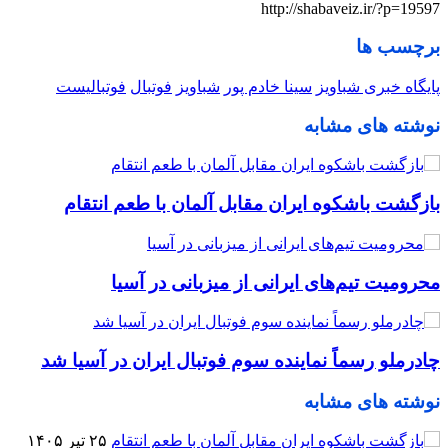
http://shabaveiz.ir/?p=19597
برچسب ها
پایگاه خبری شباویز
سینا خادم پور
شباویز
فوتبال
فوتبالیست
نوشته های مشابه
بازگشت باشکوه ایران مقابل آلمان با طعم انتقام
محرومیت تیم‌های ایرانی از میزبانی در آسیا
چادرملو رسماً نماینده سوم فوتبال ایران در آسیا شد
نوشته های مشابه
۲۵ تیر ۱۴۰۵