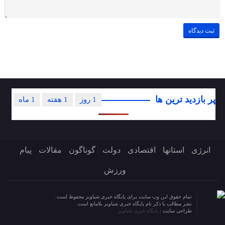
پر بازدید ترین ها
1 روز
1 هفته
1 ماه
انرژی
استانها
اقتصادی
دولت
گوناگون
مقالات
پیام
ورزش
تمام حقوق این وب سایت برای پایگاه خبری شباویز محفوظ است.
نشر مطالب با ذکر نام پایگاه خبری شباویز بلامانع است.
طراحی سایت :
پایگاه خبری شباویز