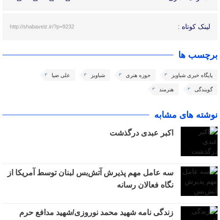
لینک کوتاه :
http://shabaveiz.ir/?p=9232
برچسب ها
پایگاه خبری شباویز
حوزه هنری
شباویز
علی ضیا
گویندگی
هنرمند
نوشته های مشابه
اکبر عبدی درگذشت
سه عامل مهم پذیرش آتش‌بس لبنان توسط آمریکا از
نگاه فعالان رسانه
زندگی نامه شهید محمد نوروزی/شهید مدافع حرم