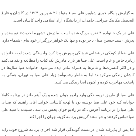
به گزارش پایگاه خبری شباویز،علی ضیاء متولد ۲۶ شهریور ۱۳۶۴ در کاشان و فارغ
التحصیل مکانیک طراحی جامدات از دانشگاه آزاد اسلامی واحد کاشان است.
علی در یک خانواده ۴ نفره بزرگ شده است، مادرش «شهره احدیث» نویسنده و
پدرش «سید حسین ضیا» تاجر بوده و تنها یک خواهر بزرگتر از خود بنام «شیما» دارد
علی ضیا از کودکی در فضایی فرهنگی پرورش پیدا کرد. وابستگی شدید او به خانواده
زبانزد خاص و عام است. علی ضیا هر بار با مادرش یک کتاب را مطالعه و نقد می‌کنند
و در اکثر کنسرت‌ها و تئاترها به همراه مادر دیده می‌شود. خانواده ضیا سال‌ها در
کاشان زندگی می‌کردند؛ اما به خاطر رفت‌وآمد زیاد
علی ضیا
به تهران، همگی به
پایتخت مهاجرت کرده و اکنون آنجا زندگی می کنند.
علی ضیا از طریق نویسندگی وارد رادیو جوان شده و یک آیتم طنز در برنامه کاملا
جوانانه کـه خود علی ضیا نوشته بود با لهجه کاشانی خواند. آقای زاهدی که صدای
علی ضیا را در برنامه آخرش ـ که در رادیو جوان پخش می ‌شد ـ شنیدند با سید علی
ضیا تماس گرفتند و خواستند گزینش برنامه گزینه جوان را اجرا کند.
اما پس از پذیرفته شدن در تست گویندگی قرار شد اجرای برنامه شروع خوب رابه