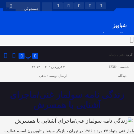
شباویز
پایگاه خبری شباویز
پ
گروه :
هنر و رسانه
شناسه :
12364
۳۰ فروردین ۱۴۰۳ - ۲۱:۱۴
۰
دیدگاه
ارسال توسط :
پناهی
زندگی نامه سولماز غنی/ماجرای
آشنایی با همسرش
سولماز غنی متولد ۲۷ مرداد ۱۳۵۶ در تهران ، بازیگر سینما و تلویزیون است، فعالیت