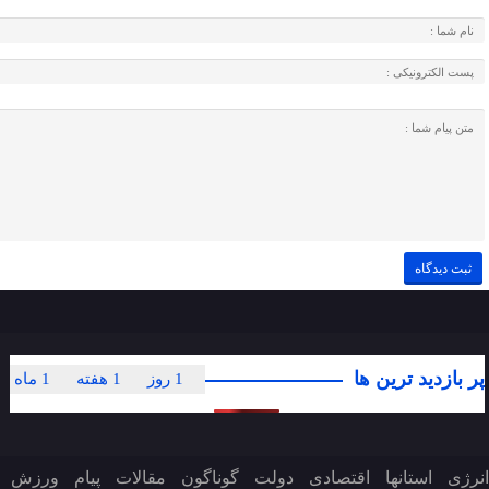
پر بازدید ترین ها
1 روز
1 هفته
1 ماه
انرژی
استانها
اقتصادی
دولت
گوناگون
مقالات
پیام
ورزش