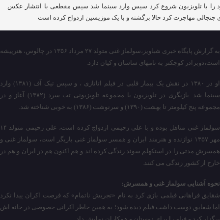
 را با تلویزیون شروع کرد سپس وارد سینما شد سپس مقطعی با انتشار عکس
 جنجالی مهاجرت کرد حالا برگشته و با یک موزیسین ازدواج کرده است
به گزارش پایگاه خبری شباویز،سولماز غنی متولد ۲۷ مرداد ۱۳۵۶ در چالوس، هنرپیشه
است،دوبرادر کوچکتر به نامهای ساسان و کیان دارد.
او در ۱۳۸۰ در نقش یک بیمار قلبی در فیلم اتانازی ، و سپس تیک آف (۱۳۸۱) وارد
سینما شد. بازیگری در تلویزیون با مجموعه تلویزیونی تب سرد (۱۳۸۲) آغاز و در
مجموعه پنج کیلومتر تا بهشت (۱۳۹۰) و سرنوشت (۱۳۸۶) به خوبی شناخته شد.
سولماز غنی متاهل بوده و با علی رحیمی ازدواج کرده است، علی رحیمی متولد ۱۴
مهر ۱۳۵۷ نوازنده و هنرمند ایران و همسر سولماز غنی بازیگر است، سولماز غنی و
همسرش مدتی را در استکهلم سوئد زندگی کرده اند و هم اکنون هم در ایران و هم در
خارج از کشور زندگی می کنند.
نحوه آشنایی سولماز غنی و همسرش:
شقایق فراهانی فیلمی بازی کرد به نام «تجریش ناتمام» که فرصت اکران پیدا نکرد
اما شقایق دوست داشت فیلم دیده شود؛ به همین خاطر اکرانی خصوصی در خانه اش
برگزار کرد و فیلم را برای دوستان و همکاران نمایش داد.